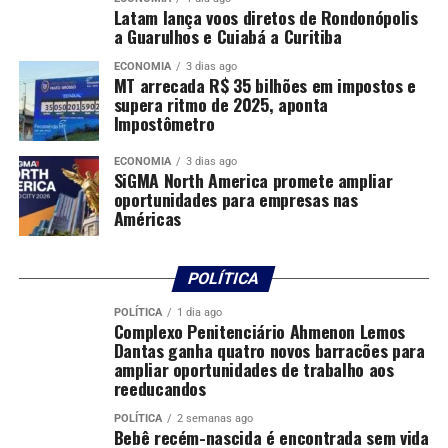
“Mato Grosso tem papel estratégico na pecuária
Latam lança voos diretos de Rondonópolis
brasileira, não apenas pelo volume produzido, mas
a Guarulhos e Cuiabá a Curitiba
também pela eficiência e competitividade de sua cadeia
ECONOMIA
3 dias ago
produtiva. O crescimento registrado neste início de ano
MT arrecada R$ 35 bilhões em impostos e
demonstra a força do setor e reforça a contribuição do
supera ritmo de 2025, aponta
Impostômetro
Estado para o abastecimento dos mercados interno e
externo”, afirmou.
ECONOMIA
3 dias ago
SiGMA North America promete ampliar
oportunidades para empresas nas
Comentários
Américas
RELATED TOPICS:
1º
ABATE
POLÍTICA
BOVINOS
CRESCIMENTO
DESTAQUE
ECONOMIA
GROSSO
MAIOR
MATO
PAÍS
REGISTRA
TRIMESTRE
POLÍTICA
1 dia ago
Complexo Penitenciário Ahmenon Lemos
Dantas ganha quatro novos barracões para
UP NEXT
Número de endividados segue recuando e inadimplência
ampliar oportunidades de trabalho aos
reeducandos
volta a cair em maio
POLÍTICA
2 semanas ago
DON'T MISS
Bebê recém-nascida é encontrada sem vida
Inadimplência atinge quase metade da população adulta