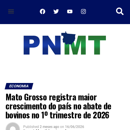
política de privacidade
ECONOMIA
Mato Grosso registra maior
crescimento do país no abate de
bovinos no 1º trimestre de 2026
Published
2 meses ago
on
16/06/2026