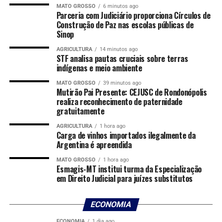
MATO GROSSO
6 minutos ago
Parceria com Judiciário proporciona Círculos de
O levantamento também mostra que Mato Grosso segue
Construção de Paz nas escolas públicas de
como o principal estado produtor do país, responsável
Sinop
por 17,5% de todo o abate bovino nacional no período.
AGRICULTURA
14 minutos ago
Na sequência aparecem São Paulo, com participação de
STF analisa pautas cruciais sobre terras
11,6%, Goiás, com 9,2%, e Pará, com 9,1%.
indígenas e meio ambiente
MATO GROSSO
39 minutos ago
Regionalmente, o Centro-Oeste concentrou a maior
Mutirão Pai Presente: CEJUSC de Rondonópolis
parcela do abate de bovinos do país, com 36% do total
realiza reconhecimento de paternidade
nacional. Em seguida aparecem as regiões Norte
gratuitamente
(23,9%), Sudeste (21,5%), Sul (9,4%) e Nordeste (9,1%).
AGRICULTURA
1 hora ago
Carga de vinhos importados ilegalmente da
Para a secretária adjunta de Agronegócio, Crédito e
Argentina é apreendida
Energia da Secretaria de Desenvolvimento Econômico
MATO GROSSO
1 hora ago
(Sedec), Linacis Lisboa Vogel, os números confirmam a
Esmagis-MT institui turma da Especialização
em Direito Judicial para juízes substitutos
importância da pecuária mato-grossense para a
economia do Estado e para o abastecimento da cadeia
produtiva nacional.
ECONOMIA
ECONOMIA
1 dia ago