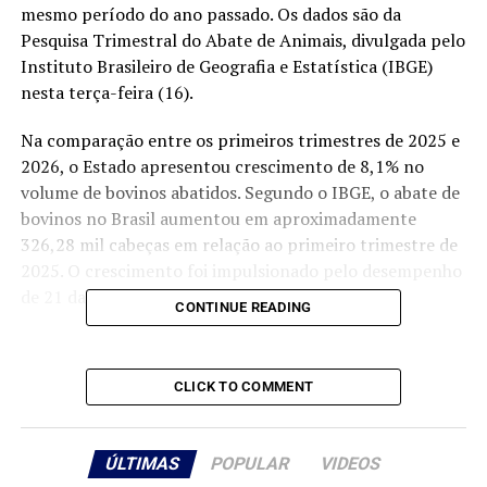
mesmo período do ano passado. Os dados são da
Pesquisa Trimestral do Abate de Animais, divulgada pelo
Instituto Brasileiro de Geografia e Estatística (IBGE)
nesta terça-feira (16).
Na comparação entre os primeiros trimestres de 2025 e
2026, o Estado apresentou crescimento de 8,1% no
volume de bovinos abatidos. Segundo o IBGE, o abate de
bovinos no Brasil aumentou em aproximadamente
326,28 mil cabeças em relação ao primeiro trimestre de
2025. O crescimento foi impulsionado pelo desempenho
de 21 das 27 unidades da federação.
CONTINUE READING
Além de Mato Grosso, os maiores aumentos foram
registrados em São Paulo, com acréscimo de 128,20 mil
CLICK TO COMMENT
cabeças, Pará, com 36,34 mil, Rio Grande do Sul, com
20,03 mil, e Bahia, com 16,35 mil. As principais quedas
ocorreram em Goiás, com redução de 68,61 mil cabeças,
ÚLTIMAS
POPULAR
VIDEOS
e Mato Grosso do Sul, com diminuição de 32,64 mil.