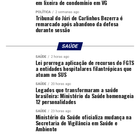
em lixeira de condomínio em VG
de MT; dívida média é de R$ 6 mil
POLÍTICA
2 semanas ago
Tribunal do Júri de Carlinhos Bezerra é
remarcado após abandono da defesa
durante sessão
SAÚDE
SAÚDE
2 horas ago
Lei prorroga aplicação de recursos do FGTS
a entidades hospitalares filantrópicas que
atuam no SUS
SAÚDE
20 horas ago
Legados que transformaram a saúde
brasileira: Ministério da Saúde homenageia
12 personalidades
SAÚDE
23 horas ago
Ministério da Saúde oficializa mudança na
Secretaria de Vigilância em Saúde e
Ambiente