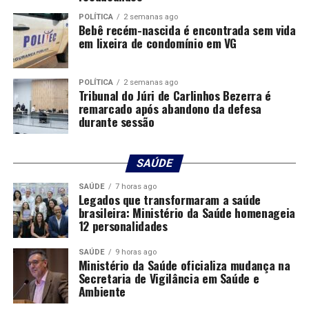
outros muitas vezes é substituída pelo egoísmo e pela
POLÍTICA
2 semanas ago
busca incessante pela gratificação pessoal.
Bebê recém-nascida é encontrada sem vida
em lixeira de condomínio em VG
No entanto, devemos lembrar que a verdade não é
apenas um conceito abstrato; é uma força vital que
POLÍTICA
2 semanas ago
molda nossas interações sociais, nossas instituições e
Tribunal do Júri de Carlinhos Bezerra é
até mesmo nossa própria autoimagem. Celebrar a
remarcado após abandono da defesa
durante sessão
verdade, portanto, deve ser uma prioridade em nossas
vidas.
SAÚDE
Se todos nós nos comprometermos a ser autênticos
apenas por um dia, a falar e agir com integridade,
SAÚDE
7 horas ago
Legados que transformaram a saúde
iríamos nos surpreender!!! Talvez um dia quem sabe
brasileira: Ministério da Saúde homenageia
possamos desmantelar a cultura da desinformação que
12 personalidades
permeia nossa sociedade. Muitos caem na armadilha das
fake news e teorias da conspiração não por malícia, mas
SAÚDE
9 horas ago
Ministério da Saúde oficializa mudança na
por falta de habilidade para analisar e questionar as
Secretaria de Vigilância em Saúde e
informações que recebem.
Ambiente