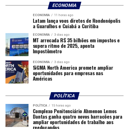
consequências devastadoras. Quantas outras pessoas
ECONOMIA
estão aparentando vidas falsas, sacrificando sua
ECONOMIA
11 horas ago
autenticidade em busca de aceitação?
Latam lança voos diretos de Rondonópolis
a Guarulhos e Cuiabá a Curitiba
As pessoas se apresentam de maneira seletiva, exibindo
ECONOMIA
3 dias ago
apenas os aspectos mais glamorosos de suas vidas,
MT arrecada R$ 35 bilhões em impostos e
enquanto escondem as dificuldades e os fracassos. É fácil
supera ritmo de 2025, aponta
Impostômetro
cair na armadilha de acreditar nessas representações
idealizadas, especialmente quando são reforçadas por
ECONOMIA
3 dias ago
promessas vazias de mudança instantânea e sucesso
SiGMA North America promete ampliar
fácil.
oportunidades para empresas nas
Américas
Estamos imersos em um mundo onde a profecia antiga,
registrada em Provérbios e Gálatas, se concretiza: “o
POLÍTICA
amor entre os seres humanos está esfriando, dando
lugar a uma mentalidade avarenta e presunçosa, onde o
POLÍTICA
15 horas ago
Complexo Penitenciário Ahmenon Lemos
foco principal é o próprio prazer, relegando as questões
Dantas ganha quatro novos barracões para
espirituais a segundo plano”. Este é o panorama atual,
ampliar oportunidades de trabalho aos
onde a preocupação genuína com o bem-estar dos
reeducandos