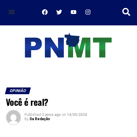
política de privacidade
OPINIÃO
Você é real?
Published
2 anos ago
on
14/05/2024
By
Da Redação