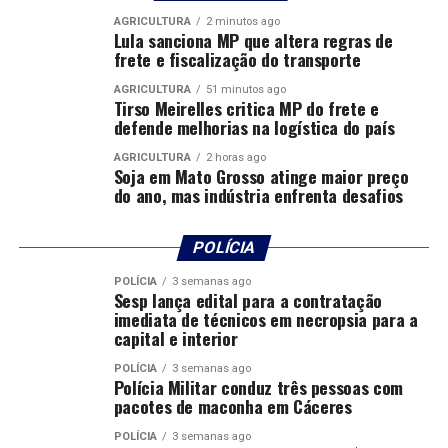
AGRICULTURA
2 minutos ago
Sonia Mazetto – Gestora de Potencial Humano,
Lula sanciona MP que altera regras de
Terapeuta Integrativa, Fonoaudióloga e Palestrante.
frete e fiscalização do transporte
AGRICULTURA
51 minutos ago
Tirso Meirelles critica MP do frete e
defende melhorias na logística do país
AGRICULTURA
2 horas ago
Soja em Mato Grosso atinge maior preço
do ano, mas indústria enfrenta desafios
Comentários
POLÍCIA
POLÍCIA
3 semanas ago
Sesp lança edital para a contratação
RELATED TOPICS:
imediata de técnicos em necropsia para a
UP NEXT
capital e interior
Várzea Grande 157 ANOS, cada dia melhor!
POLÍCIA
3 semanas ago
DON'T MISS
Polícia Militar conduz três pessoas com
Avanços e parcerias: os primeiros 100 dias da nova
pacotes de maconha em Cáceres
Diretoria da AMM
POLÍCIA
3 semanas ago