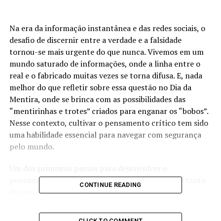
Na era da informação instantânea e das redes sociais, o
desafio de discernir entre a verdade e a falsidade
tornou-se mais urgente do que nunca. Vivemos em um
mundo saturado de informações, onde a linha entre o
real e o fabricado muitas vezes se torna difusa. E, nada
melhor do que refletir sobre essa questão no Dia da
Mentira, onde se brinca com as possibilidades das
“mentirinhas e trotes” criados para enganar os “bobos”.
Nesse contexto, cultivar o pensamento crítico tem sido
uma habilidade essencial para navegar com segurança
pelo mundo.
Um dos primeiros passos para desenvolver o
pensamento crítico é questionar a autenticidade tanto
CONTINUE READING
de nossas próprias representações quanto das
informações que encontramos. Devemos nos perguntar:
somos verdadeiros em nossas interações online e offline,
CLICK TO COMMENT