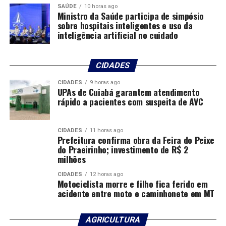
Devemos rejeitar a ideia de que o sofrimento e a
SAÚDE
10 horas ago
Ministro da Saúde participa de simpósio
falsidade são ferramentas eficazes para obter
sobre hospitais inteligentes e uso da
reconhecimento ou seguidores nas redes sociais. Em vez
inteligência artificial no cuidado
disso, vamos promover uma cultura da verdade, onde a
honestidade e a transparência sejam valorizadas acima
de tudo.
CIDADES
CIDADES
9 horas ago
A grande verdade é que o poder está em nossas mãos
UPAs de Cuiabá garantem atendimento
para desafiar a cultura da desinformação e promover
rápido a pacientes com suspeita de AVC
uma sociedade fundamentada na verdade e na
integridade.
CIDADES
11 horas ago
Prefeitura confirma obra da Feira do Peixe
Cultivar o pensamento crítico não é apenas uma
do Praeirinho; investimento de R$ 2
habilidade; é um ato de resistência contra a maré de
milhões
falsidade e engano que ameaça nosso mundo. Que
CIDADES
12 horas ago
possamos abraçar essa responsabilidade com seriedade e
Motociclista morre e filho fica ferido em
acidente entre moto e caminhonete em MT
compromisso, guiados pela convicção de que a verdade,
por mais difícil que seja, é o único alicerce seguro sobre
o qual podemos construir um futuro digno.
AGRICULTURA