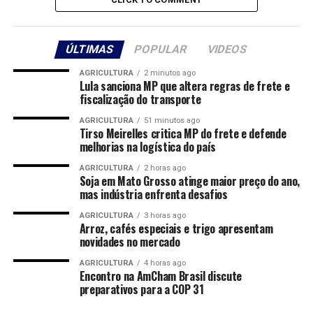
ou estamos perpetuando uma persona fabricada para se
encaixar em determinados padrões sociais? Da mesma
forma, devemos questionar a veracidade das
ÚLTIMAS
POPULAR
VIDEOS
informações que consumimos, especialmente nas redes
sociais, onde a disseminação de notícias falsas é
AGRICULTURA
2 minutos ago
Lula sanciona MP que altera regras de frete e
desenfreada.
fiscalização do transporte
É alarmante perceber como a busca pela autenticidade
AGRICULTURA
51 minutos ago
Tirso Meirelles critica MP do frete e defende
muitas vezes é substituída pela busca pela aceitação
melhorias na logística do país
social. Vemos pessoas dispostas a distorcer a verdade ou
AGRICULTURA
2 horas ago
a criar narrativas fabricadas simplesmente para serem
Soja em Mato Grosso atinge maior preço do ano,
aceitas ou admiradas pelos outros. A obsessão por
mas indústria enfrenta desafios
parecer ser tornou-se uma característica dominante em
AGRICULTURA
3 horas ago
nossa cultura, levando muitos a perder de vista o valor
Arroz, cafés especiais e trigo apresentam
da verdade.
novidades no mercado
AGRICULTURA
4 horas ago
A trágica história da jovem que aparentava felicidade
Encontro na AmCham Brasil discute
nas redes sociais antes de cometer suicídio é um
preparativos para a COP 31
lembrete doloroso de como a falsidade pode ter