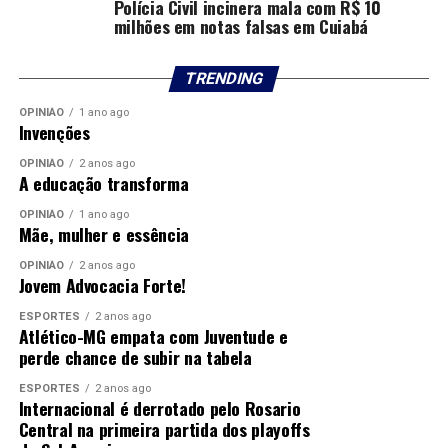
Polícia Civil incinera mala com R$ 10
milhões em notas falsas em Cuiabá
TRENDING
OPINIÃO
1 ano ago
Invenções
OPINIÃO
2 anos ago
A educação transforma
OPINIÃO
1 ano ago
Mãe, mulher e essência
OPINIÃO
2 anos ago
Jovem Advocacia Forte!
ESPORTES
2 anos ago
Atlético-MG empata com Juventude e
perde chance de subir na tabela
ESPORTES
2 anos ago
Internacional é derrotado pelo Rosario
Central na primeira partida dos playoffs