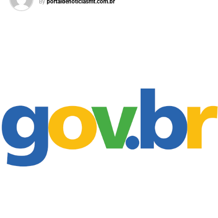
By
portaldenoticiasmt.com.br