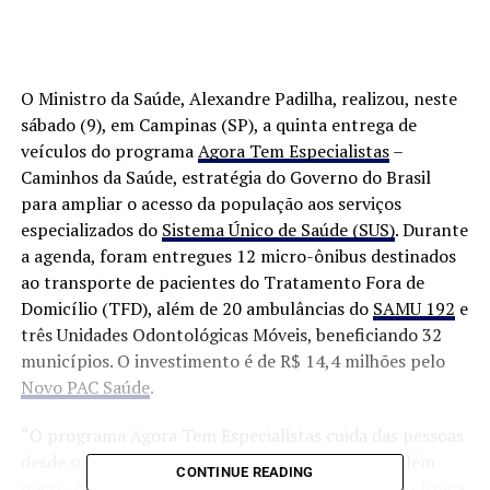
O Ministro da Saúde, Alexandre Padilha, realizou, neste
sábado (9), em Campinas (SP), a quinta entrega de
veículos do programa
Agora Tem Especialistas
–
Caminhos da Saúde, estratégia do Governo do Brasil
para ampliar o acesso da população aos serviços
especializados do
Sistema Único de Saúde (SUS)
. Durante
a agenda, foram entregues 12 micro-ônibus destinados
ao transporte de pacientes do Tratamento Fora de
Domicílio (TFD), além de 20 ambulâncias do
SAMU 192
e
três Unidades Odontológicas Móveis, beneficiando 32
municípios. O investimento é de R$ 14,4 milhões pelo
Novo PAC Saúde
.
“O programa Agora Tem Especialistas cuida das pessoas
desde o transporte até o momento da cirurgia. Além
CONTINUE READING
micro-ônibus, estamos entregando também uma clínica