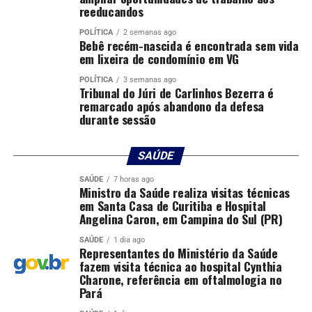
reeducandos
imunização, ofertada de forma inédita pelo Sistema
Único de Saúde (SUS), garante proteção aos recém-
POLÍTICA
2 semanas ago
Bebê recém-nascida é encontrada sem vida
nascidos desde os primeiros dias de vida, período de
em lixeira de condomínio em VG
maior vulnerabilidade às complicações respiratórias.
POLÍTICA
3 semanas ago
Tribunal do Júri de Carlinhos Bezerra é
“Estamos vencendo essa batalha. Encerramos 2025 com
remarcado após abandono da defesa
a maior cobertura vacinal dos últimos oito anos. E
durante sessão
seguimos avançando: nossa meta era vacinar 1 milhão
de gestantes contra o VSR até o Dia das Mães, e
SAÚDE
alcançamos essa marca já nesta semana. Estamos
falando de uma vacina fundamental para proteger bebês
SAÚDE
7 horas ago
Ministro da Saúde realiza visitas técnicas
e gestantes, que na rede privada custa cerca de R$ 1,5
em Santa Casa de Curitiba e Hospital
mil, mas que está sendo oferecida gratuitamente pelo
Angelina Caron, em Campina do Sul (PR)
SUS para garantir cuidado, proteção e dignidade para
SAÚDE
1 dia ago
todas as famílias brasileiras”, disse o ministro.
Representantes do Ministério da Saúde
fazem visita técnica ao hospital Cynthia
Os avanços da vacinação já aparecem nos indicadores de
Charone, referência em oftalmologia no
Pará
saúde infantil. Até 18 de abril de 2026, as internações de
crianças menores de dois anos por Síndrome