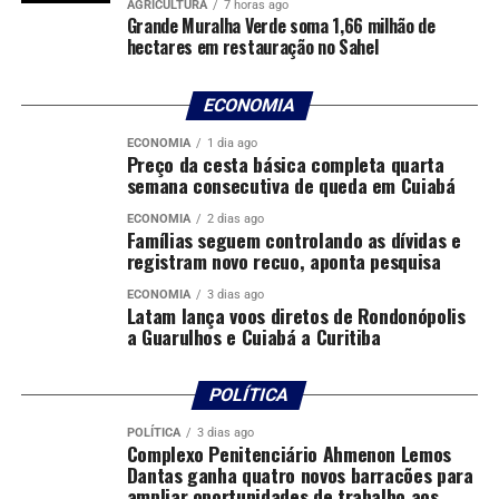
AGRICULTURA
7 horas ago
Em âmbito nacional, o Agora Tem Especialistas –
Grande Muralha Verde soma 1,66 milhão de
hectares em restauração no Sahel
Caminhos da Saúde prevê a entrega de 3,3 mil veículos,
que serão distribuídos em todo o país, com
investimento de R$ 1,4 bilhão. Até agora, por meio do
ECONOMIA
Novo PAC Saúde, foram destinados mais de R$ 3,8
ECONOMIA
1 dia ago
bilhões para o fortalecimento do SUS no estado de São
Preço da cesta básica completa quarta
semana consecutiva de queda em Cuiabá
Paulo, com 3.364 propostas contempladas entre obras,
equipamentos e ampliação da infraestrutura de saúde
ECONOMIA
2 dias ago
Famílias seguem controlando as dívidas e
em todo o estado.
registram novo recuo, aponta pesquisa
Gestantes e bebês protegidos contra a bronquiolite
ECONOMIA
3 dias ago
Latam lança voos diretos de Rondonópolis
a Guarulhos e Cuiabá a Curitiba
Na véspera do Dia das Mães, este sábado também foi
marcado por um importante avanço na saúde pública: o
Brasil alcançou a marca de 1 milhão de gestantes
POLÍTICA
vacinadas contra o
vírus sincicial respiratório (VSR)
,
POLÍTICA
3 dias ago
principal causador da bronquiolite em bebês. Em um
Complexo Penitenciário Ahmenon Lemos
momento simbólico, o ministro da Saúde, Alexandre
Dantas ganha quatro novos barracões para
ampliar oportunidades de trabalho aos
Padilha, vacinou gestantes durante visita a Campinas. A