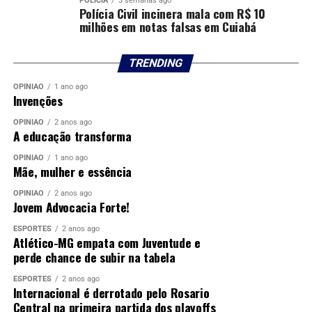
POLÍCIA
3 semanas ago
representa um avanço estratégico para o
Polícia Civil incinera mala com R$ 10
milhões em notas falsas em Cuiabá
fortalecimento das políticas públicas de saúde e para a
consolidação do SUS. A medida amplia a segurança
institucional, promove a valorização profissional e
TRENDING
fortalece a capacidade técnica de uma categoria
OPINIÃO
1 ano ago
essencial para o planejamento, a gestão e a
Invenções
implementação de respostas aos desafios sanitários do
OPINIÃO
2 anos ago
país.
A educação transforma
Rafaelle Pereira
OPINIÃO
1 ano ago
Mãe, mulher e essência
Ministério da Saúde
OPINIÃO
2 anos ago
Jovem Advocacia Forte!
Comentários
ESPORTES
2 anos ago
Atlético-MG empata com Juventude e
perde chance de subir na tabela
RELATED TOPICS:
AMPLIAR
ASSISTÊNCIA
DESTAQUE
INVESTE
MAIS
MILHÕES
PARA
PAULO
SÃO
SAUDE
ESPORTES
2 anos ago
Internacional é derrotado pelo Rosario
UP NEXT
Central na primeira partida dos playoffs