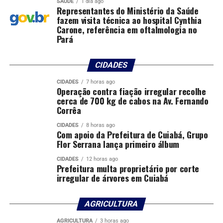
SAÚDE
1 dia ago
Representantes do Ministério da Saúde
Respiratória Aguda Grave (SRAG) associada ao VSR
fazem visita técnica ao hospital Cynthia
caíram 52% em comparação com o mesmo período de
Carone, referência em oftalmologia no
2023, passando de 6,8 mil para 3,2 mil casos. Os óbitos
Pará
também apresentaram redução de 63%, caindo de 72
para 27 mortes.
CIDADES
A vacina passou a integrar o SUS em 2025, após
CIDADES
7 horas ago
Operação contra fiação irregular recolhe
recomendação da Comissão Nacional de Incorporação
cerca de 700 kg de cabos na Av. Fernando
de Tecnologias no SUS (Conitec). A medida representa
Corrêa
um importante avanço para a saúde pública,
CIDADES
8 horas ago
especialmente porque, na rede privada, a mesma vacina
Com apoio da Prefeitura de Cuiabá, Grupo
pode custar até R$ 1,5 mil.
Flor Serrana lança primeiro álbum
CIDADES
12 horas ago
Ao todo, 1,8 milhão de doses foram distribuídas para
Prefeitura multa proprietário por corte
imunizar gestantes a partir da 28ª semana de gestação.
irregular de árvores em Cuiabá
A estratégia está em andamento em todo o país, nas
Unidades Básicas de Saúde (UBS), buscando ampliar a
AGRICULTURA
proteção antes do período de maior circulação do vírus,
que costuma atingir o pico entre abril e maio.
AGRICULTURA
3 horas ago