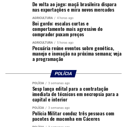
De volta ao jogo: maçã brasileira dispara
nas exportações e mira novos mercados
A vacina estimula a produção de anticorpos pela mãe,
que são transferidos ao bebê ainda durante a gestação.
AGRICULTURA
4 horas ago
Boi gordo: escalas curtas e
Essa proteção é fundamental nos primeiros meses de
comportamento mais agressivo do
vida, e estudos clínicos demonstram eficácia de 81,8%
comprador puxam preços
na prevenção de doenças respiratórias graves em bebês
AGRICULTURA
5 horas ago
nos primeiros 90 dias após o nascimento.
Pecuária reúne eventos sobre genética,
manejo e inovação na próxima semana; veja
a programação
Homenagem aos profissionais sanitaristas
Ainda durante a agenda, o ministro Alexandre Padilha
POLÍCIA
também homenageou profissionais sanitaristas com a
entrega da Carteira Nacional de Sanitaristas para
POLÍCIA
3 semanas ago
Sesp lança edital para a contratação
Marina Pereira, Nayara de Oliveira, Jeanete Bueno,
imediata de técnicos em necropsia para a
Gustavo Cunha, Nelson dos Santos e Ana Paula da Silva,
capital e interior
em conformidade com a Lei nº 14.725/2023,
POLÍCIA
3 semanas ago
regulamentada pelo Decreto nº 12.921/2026.
Polícia Militar conduz três pessoas com
pacotes de maconha em Cáceres
A regulamentação da profissão de sanitarista