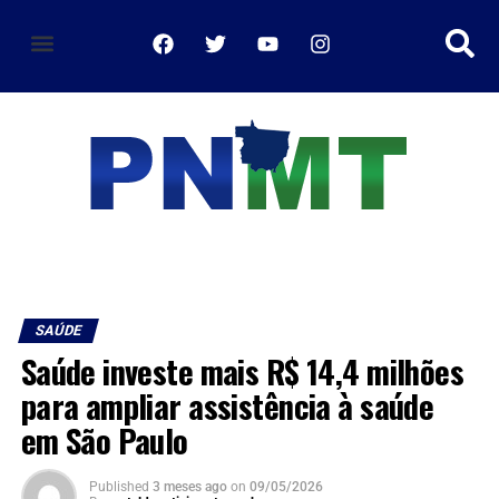
política de privacidade
SAÚDE
Saúde investe mais R$ 14,4 milhões
para ampliar assistência à saúde
em São Paulo
Published
3 meses ago
on
09/05/2026