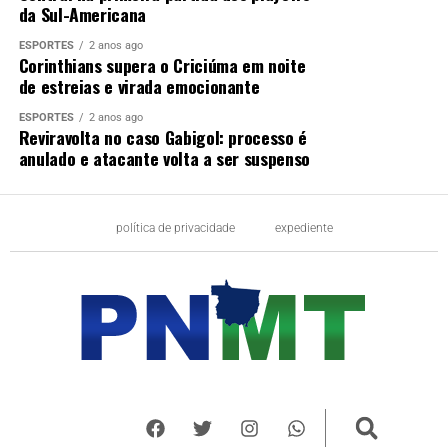
Governo do Brasil levará conectividade a até 3,8 mil UBS
da Sul-Americana
e ampliará a Telessaúde no SUS
ESPORTES
2 anos ago
DON'T MISS
Corinthians supera o Criciúma em noite
Divulgada seleção de propostas habilitadas no Novo PAC
de estreias e virada emocionante
ESPORTES
2 anos ago
Reviravolta no caso Gabigol: processo é
anulado e atacante volta a ser suspenso
política de privacidade
expediente