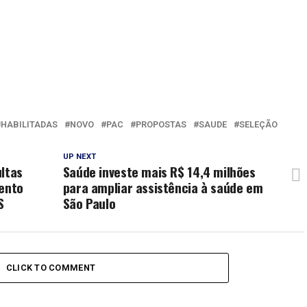
HABILITADAS
NOVO
PAC
PROPOSTAS
SAUDE
SELEÇÃO
UP NEXT
ultas
Saúde investe mais R$ 14,4 milhões
mento
para ampliar assistência à saúde em
S
São Paulo
CLICK TO COMMENT