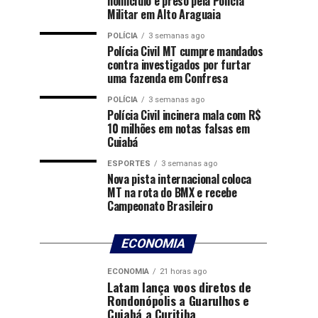
homicídio é preso pela Polícia
Militar em Alto Araguaia
POLÍCIA
3 semanas ago
Polícia Civil MT cumpre mandados
contra investigados por furtar
uma fazenda em Confresa
POLÍCIA
3 semanas ago
Polícia Civil incinera mala com R$
10 milhões em notas falsas em
Cuiabá
ESPORTES
3 semanas ago
Nova pista internacional coloca
MT na rota do BMX e recebe
Campeonato Brasileiro
ECONOMIA
ECONOMIA
21 horas ago
Latam lança voos diretos de
Rondonópolis a Guarulhos e
Cuiabá a Curitiba