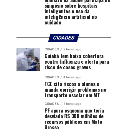
simpósio sobre hospitais
inteligentes e uso da
inteligência artificial no
cuidado
CIDADES
CIDADES
2 horas ago
Cuiabá tem baixa cobertura
contra Influenza e alerta para
risco de casos graves
CIDADES
4 horas ago
TCE cita riscos a alunos e
manda corrigir problemas no
transporte escolar em MT
CIDADES
4 horas ago
PF apura esquema que teria
desviado R$ 308 milhões de
recursos públicos em Mato
Grosso