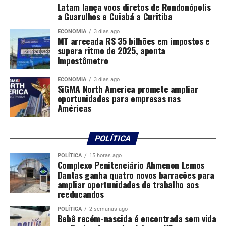
sucessão. Hoje vejo meus filhos com orgulho da atividade
Latam lança voos diretos de Rondonópolis
e isso me deixa muito satisfeita como mãe”.
a Guarulhos e Cuiabá a Curitiba
ECONOMIA
3 dias ago
Para ela, uma das principais mudanças das últimas
MT arrecada R$ 35 bilhões em impostos e
décadas foi justamente a valorização da atividade
supera ritmo de 2025, aponta
Impostômetro
agropecuária e da figura do produtor rural. “Hoje a
agropecuária tem muita tecnologia. O produtor se
ECONOMIA
3 dias ago
valorizou e a família também passou a valorizar essa
SiGMA North America promete ampliar
oportunidades para empresas nas
atividade. Isso ajuda a manter as novas gerações no
Américas
campo”.
Além da sucessão familiar, a produtora destaca os
POLÍTICA
desafios econômicos enfrentados pelo setor, marcado
por oscilações de mercado, custos elevados e
POLÍTICA
15 horas ago
Complexo Penitenciário Ahmenon Lemos
necessidade constante de adaptação. “Eu trabalho com
Dantas ganha quatro novos barracões para
agropecuária por opção. É uma atividade econômica que
ampliar oportunidades de trabalho aos
precisa dar resultado, mas também me traz satisfação
reeducandos
pessoal”.
POLÍTICA
2 semanas ago
Bebê recém-nascida é encontrada sem vida