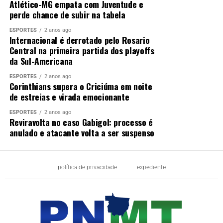
Atlético-MG empata com Juventude e
perde chance de subir na tabela
ESPORTES
2 anos ago
Internacional é derrotado pelo Rosario
Central na primeira partida dos playoffs
da Sul-Americana
ESPORTES
2 anos ago
Corinthians supera o Criciúma em noite
de estreias e virada emocionante
ESPORTES
2 anos ago
Reviravolta no caso Gabigol: processo é
anulado e atacante volta a ser suspenso
política de privacidade
expediente