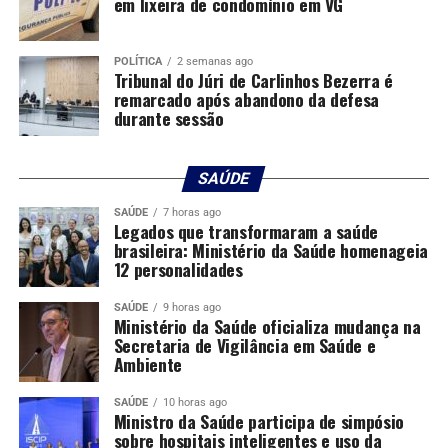
A diretora executiva do Instituto Mato-grossense da
em lixeira de condomínio em VG
Carne (Imac), Paula Sodré Queiroz, destaca que a
presença feminina tem ganhado cada vez mais força na
POLÍTICA
2 semanas ago
pecuária mato-grossense, tanto na gestão das
Tribunal do Júri de Carlinhos Bezerra é
remarcado após abandono da defesa
propriedades quanto na adoção de práticas sustentáveis
durante sessão
e modernas.
“A mulher pecuarista de Mato Grosso hoje não é apenas
SAÚDE
coadjuvante, ela planeja, ela decide, ela sustenta
famílias e negócios, sendo uma das grandes forças do
SAÚDE
7 horas ago
Legados que transformaram a saúde
nosso agro”, afirma Paula.
brasileira: Ministério da Saúde homenageia
12 personalidades
Ela ressalta ainda que histórias como a de Leane
representam uma geração de mulheres que ajudou a
SAÚDE
9 horas ago
Ministério da Saúde oficializa mudança na
consolidar Mato Grosso como referência nacional na
Secretaria de Vigilância em Saúde e
produção de alimentos. “Neste Dia das Mães, é
Ambiente
importante reconhecer essas mulheres que não apenas
ajudaram a construir famílias, mas também
SAÚDE
10 horas ago
Ministro da Saúde participa de simpósio
participaram da construção da pecuária do estado”.
sobre hospitais inteligentes e uso da