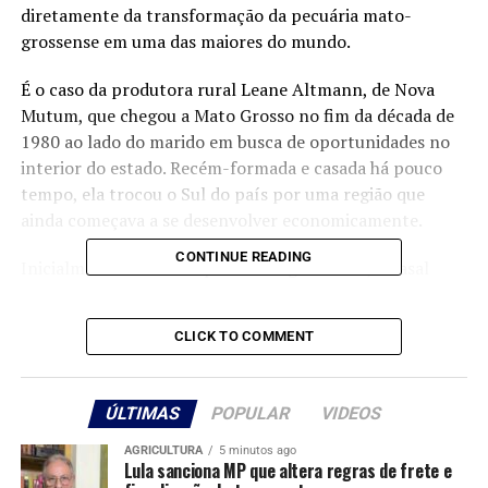
diretamente da transformação da pecuária mato-
grossense em uma das maiores do mundo.
É o caso da produtora rural Leane Altmann, de Nova
Mutum, que chegou a Mato Grosso no fim da década de
1980 ao lado do marido em busca de oportunidades no
interior do estado. Recém-formada e casada há pouco
tempo, ela trocou o Sul do país por uma região que
ainda começava a se desenvolver economicamente.
CONTINUE READING
Inicialmente atuando apenas na agricultura, o casal
passou a investir também na pecuária após adquirir uma
propriedade rural com aptidão para criação de gado.
CLICK TO COMMENT
Desde então, a atividade passou a fazer parte da rotina
da família.
ÚLTIMAS
POPULAR
VIDEOS
Hoje, além das áreas agrícolas em Nova Mutum, a
família também mantém uma propriedade voltada
AGRICULTURA
5 minutos ago
Lula sanciona MP que altera regras de frete e
exclusivamente à pecuária em Santa Rita do Trivelato.