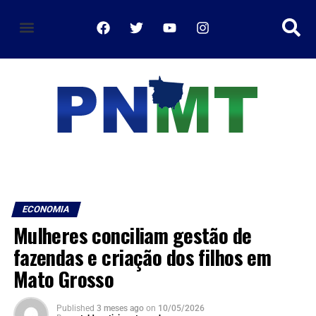
política de privacidade
ECONOMIA
Mulheres conciliam gestão de
fazendas e criação dos filhos em
Mato Grosso
Published
3 meses ago
on
10/05/2026