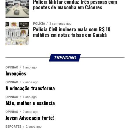
Polícia Militar conduz três pessoas com
pacotes de maconha em Cáceres
POLÍCIA
3 semanas ago
Polícia Civil incinera mala com R$ 10
milhões em notas falsas em Cuiabá
TRENDING
OPINIÃO
1 ano ago
Invenções
OPINIÃO
2 anos ago
A educação transforma
OPINIÃO
1 ano ago
Mãe, mulher e essência
OPINIÃO
2 anos ago
Jovem Advocacia Forte!
ESPORTES
2 anos ago