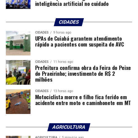
inteligência artificial no cuidado
Comentários
CIDADES
RELATED TOPICS:
CONCILIAM
CRIAÇÃO
DESTAQUE
DOS
CIDADES
9 horas ago
UPAs de Cuiabá garantem atendimento
ECONOMIA
FAZENDAS
FILHOS
GESTÃO
GROSSO
rápido a pacientes com suspeita de AVC
MATO
MULHERES
UP NEXT
MT tem mais de 1,5 milhão de pessoas inadimplentes
CIDADES
11 horas ago
com mais de R$ 12 bilhões em dívidas
Prefeitura confirma obra da Feira do Peixe
do Praeirinho; investimento de R$ 2
DON'T MISS
milhões
Conheça histórias de mulheres de MT que
transformaram a maternidade em negócios
CIDADES
13 horas ago
Motociclista morre e filho fica ferido em
acidente entre moto e caminhonete em MT
AGRICULTURA
AGRICULTURA
5 minutos ago