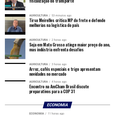
fiscalização do transporte
Ao longo da trajetória, Leane conciliou maternidade,
administração rural e participação ativa em entidades
do setor.
AGRICULTURA
53 minutos ago
Tirso Meirelles critica MP do frete e defende
melhorias na logística do país
“Na época em que as crianças eram pequenas, eu fiquei
mais na parte burocrática e também fui presidente do
Sindicato Rural de Nova Mutum. Meu marido cuidava
AGRICULTURA
2 horas ago
Soja em Mato Grosso atinge maior preço do ano,
mais da fazenda da porteira para dentro”, conta.
mas indústria enfrenta desafios
Com o crescimento dos filhos, a produtora passou a
assumir também a gestão de propriedades agrícolas,
AGRICULTURA
3 horas ago
enquanto o casal dividia a administração dos negócios da
Arroz, cafés especiais e trigo apresentam
novidades no mercado
família.
AGRICULTURA
4 horas ago
Apesar da forte ligação com o agro, Leane afirma que
Encontro na AmCham Brasil discute
preparativos para a COP 31
nunca pressionou os filhos a seguirem o mesmo
caminho. Ainda assim, dois deles já atuam diretamente
nas atividades da família e o caçula avalia permanecer
ECONOMIA
no setor. “Eu não imaginava que teria os três meninos na
ECONOMIA
11 horas ago