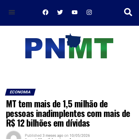
política de privacidade
ECONOMIA
MT tem mais de 1,5 milhão de
pessoas inadimplentes com mais de
R$ 12 bilhões em dívidas
Published
3 meses ago
on
10/05/2026