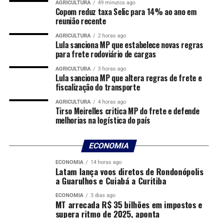
AGRICULTURA
49 minutos ago
levaram ao endividamento. Para 38% dos entrevistados,
Copom reduz taxa Selic para 14% ao ano em
reunião recente
as dívidas começaram após dificuldades financeiras
relacionadas à manutenção de despesas básicas, como
AGRICULTURA
2 horas ago
Lula sanciona MP que estabelece novas regras
alimentação, saúde e pagamento de contas.
para frete rodoviário de cargas
Cuiabá lidera o ranking de inadimplência em Mato
AGRICULTURA
3 horas ago
Lula sanciona MP que altera regras de frete e
Grosso, com 288.684 moradores com dívidas em atraso,
fiscalização do transporte
segundo levantamento da Serasa. Na sequência
aparecem Rondonópolis e Sinop que, juntas, somam
AGRICULTURA
4 horas ago
Tirso Meirelles critica MP do frete e defende
quase 200 mil inadimplentes.
melhorias na logística do país
Comentários
ECONOMIA
ECONOMIA
14 horas ago
Latam lança voos diretos de Rondonópolis
RELATED TOPICS:
BILHÕES
DESTAQUE
DÍVIDAS
a Guarulhos e Cuiabá a Curitiba
ECONOMIA
INADIMPLENTES
MAIS
MILHÃO
PESSOAS
TÊM
ECONOMIA
3 dias ago
MT arrecada R$ 35 bilhões em impostos e
UP NEXT
supera ritmo de 2025, aponta