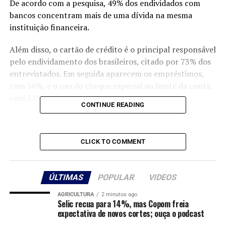
De acordo com a pesquisa, 49% dos endividados com
bancos concentram mais de uma dívida na mesma
instituição financeira.
Além disso, o cartão de crédito é o principal responsável
pelo endividamento dos brasileiros, citado por 73% dos
entrevistados. Em seguida aparecem os empréstimos,
com 56%, e o uso do cheque especial ou limite da conta,
com 33%.
CONTINUE READING
Perfil
O estudo aponta que os homens representam a maior
CLICK TO COMMENT
parte dos inadimplentes no estado, com 53,2% dos
casos. A faixa etária mais afetada é a de 26 a 40 anos, que
ÚLTIMAS
POPULAR
VIDEOS
concentra 35,8% das dívidas, seguida pelo grupo entre
41 e 60 anos, com 34,9%.
AGRICULTURA
2 minutos ago
Selic recua para 14%, mas Copom freia
A pesquisa também mostrou que o desemprego e a
expectativa de novos cortes; ouça o podcast
perda de renda estão entre os principais fatores que