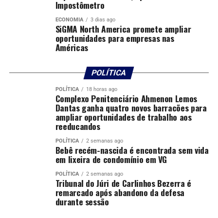
Criminosos usam nomes de lojas de materiais de
Impostômetro
construção para aplicar golpes em Cuiabá
ECONOMIA
3 dias ago
SiGMA North America promete ampliar
DON'T MISS
Mulheres conciliam gestão de fazendas e criação dos
oportunidades para empresas nas
Américas
filhos em Mato Grosso
POLÍTICA
POLÍTICA
18 horas ago
Complexo Penitenciário Ahmenon Lemos
Dantas ganha quatro novos barracões para
ampliar oportunidades de trabalho aos
reeducandos
POLÍTICA
2 semanas ago
Bebê recém-nascida é encontrada sem vida
em lixeira de condomínio em VG
POLÍTICA
2 semanas ago
Tribunal do Júri de Carlinhos Bezerra é
remarcado após abandono da defesa
durante sessão