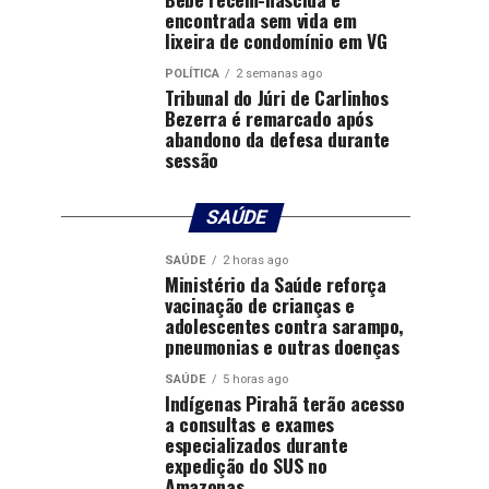
encontrada sem vida em
lixeira de condomínio em VG
POLÍTICA
2 semanas ago
Tribunal do Júri de Carlinhos
Bezerra é remarcado após
abandono da defesa durante
sessão
SAÚDE
SAÚDE
2 horas ago
Ministério da Saúde reforça
vacinação de crianças e
adolescentes contra sarampo,
pneumonias e outras doenças
SAÚDE
5 horas ago
Indígenas Pirahã terão acesso
a consultas e exames
especializados durante
expedição do SUS no
Amazonas