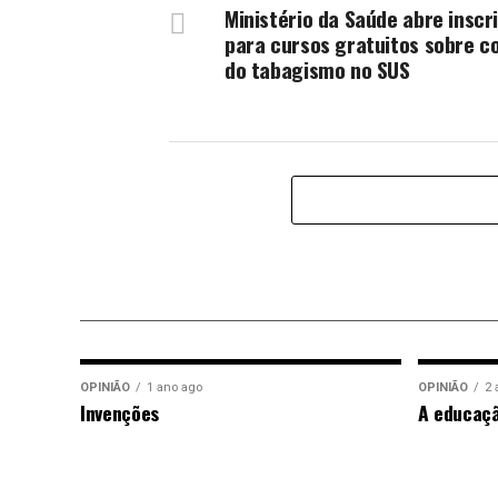
Ministério da Saúde abre inscr
para cursos gratuitos sobre c
do tabagismo no SUS
OPINIÃO
1 ano ago
OPINIÃO
2 
Invenções
A educaç