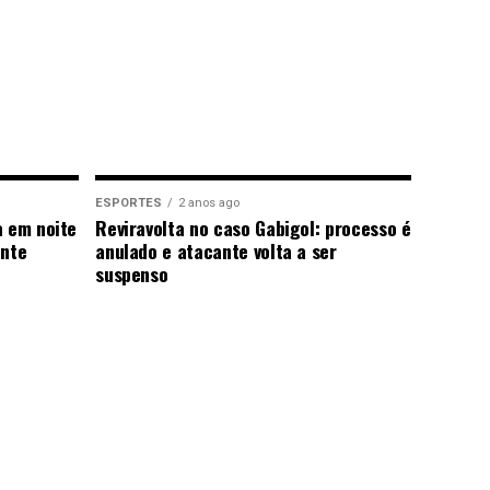
ESPORTES
2 anos ago
a em noite
Reviravolta no caso Gabigol: processo é
ante
anulado e atacante volta a ser
suspenso