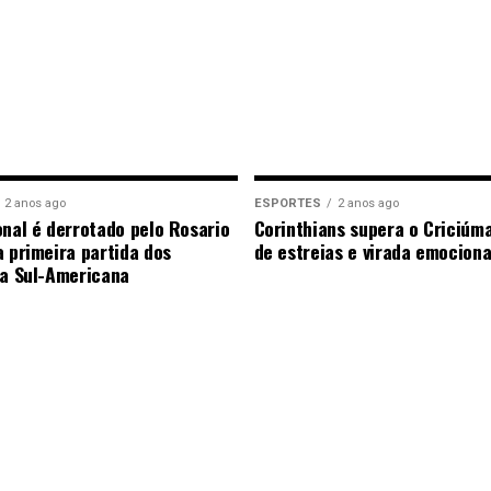
2 anos ago
ESPORTES
2 anos ago
onal é derrotado pelo Rosario
Corinthians supera o Criciúm
a primeira partida dos
de estreias e virada emocion
da Sul-Americana