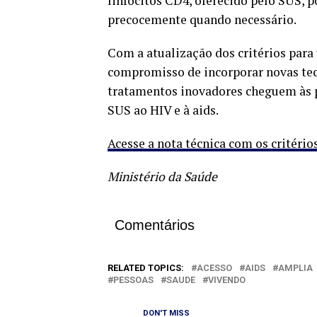
linfócitos CD4, oferecido pelo SUS, po
precocemente quando necessário.
Com a atualização dos critérios para 
compromisso de incorporar novas tecn
tratamentos inovadores cheguem às p
SUS ao HIV e à aids.
Acesse a nota técnica com os critéri
Ministério da Saúde
Comentários
RELATED TOPICS:
ACESSO
AIDS
AMPLIA
PESSOAS
SAUDE
VIVENDO
DON'T MISS