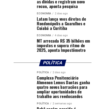
as dívidas e registram novo
recuo, aponta pesquisa
ECONOMIA
2 dias ago
Latam lança voos diretos de
Rondonópolis a Guarulhos e
Cuiabá a Curitiba
ECONOMIA
4 dias ago
MT arrecada R$ 35 bilhões em
impostos e supera ritmo de
2025, aponta Impostômetro
POLÍTICA
POLÍTICA
2 dias ago
Complexo Penitenciário
Ahmenon Lemos Dantas ganha
quatro novos barracões para
ampliar oportunidades de
trabalho aos reeducandos
POLÍTICA
2 semanas ago
Bebê recém-nascida é