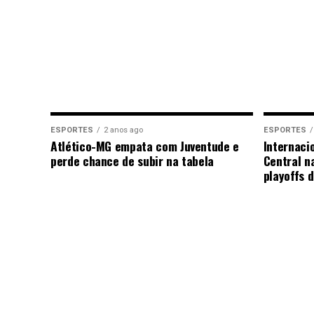
ESPORTES
2 anos ago
ESPORTES
Atlético-MG empata com Juventude e
Internaci
perde chance de subir na tabela
Central n
playoffs 