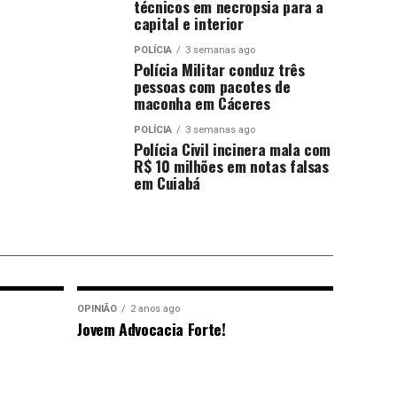
técnicos em necropsia para a
capital e interior
POLÍCIA
3 semanas ago
Polícia Militar conduz três
pessoas com pacotes de
maconha em Cáceres
POLÍCIA
3 semanas ago
Polícia Civil incinera mala com
R$ 10 milhões em notas falsas
em Cuiabá
OPINIÃO
2 anos ago
Jovem Advocacia Forte!