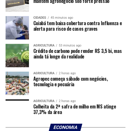
mantém agronegócio sob forte pressão
preços sobem de forma mais rápida. Mesmo que a
inflação recue no ano seguinte, o efeito sobre o
orçamento permanece caso a renda não acompanhe a
CIDADES
45 minutos ago
Cuiabá tem baixa cobertura contra Influenza e
mesma velocidade.
alerta para risco de casos graves
Segundo o presidente do Banco Central, essa diferença
ajuda a explicar por que a sensação de encarecimento
AGRICULTURA
53 minutos ago
Crédito de carbono pode render R$ 3,5 bi, mas
pode persistir mesmo em um cenário de inflação mais
ainda tá longe da realidade
comportada. Ele afirmou ainda que o Brasil está no
menor nível do chamado index misery, indicador que
soma inflação e desemprego, mas ponderou que isso não
AGRICULTURA
2 horas ago
Agropec começa sábado com negócios,
tem se traduzido automaticamente em percepção mais
tecnologia e pecuária
favorável sobre a economia.
Receba no seu e-mail as notícias mais importantes do
AGRICULTURA
2 horas ago
Colheita da 2ª safra de milho em MS atinge
dia, análises de mercado e os principais fatos que
37,3% da área
movimentam o agronegócio:
assine a newsletter do
Canal Rural
ECONOMIA