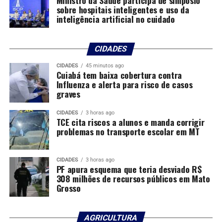
sobre hospitais inteligentes e uso da
inteligência artificial no cuidado
Comentários
CIDADES
RELATED TOPICS:
AGRICULTURA
AMPLIARAM
CHOQUES
CIDADES
45 minutos ago
DESTAQUE
DISTÂNCIA
DIZ
ENTRE
GALÍPOLO
Cuiabá tem baixa cobertura contra
INFLAÇÃO
OFERTA
PERCEPÇÃO
POPULAÇÃO
Influenza e alerta para risco de casos
graves
UP NEXT
Banco Central aponta cautela adicional na concessão
CIDADES
3 horas ago
de crédito
TCE cita riscos a alunos e manda corrigir
problemas no transporte escolar em MT
DON'T MISS
Mercado ignora tarifaço e mira negociação: ouça os
destaques econômicos do dia
CIDADES
3 horas ago
PF apura esquema que teria desviado R$
308 milhões de recursos públicos em Mato
Grosso
AGRICULTURA