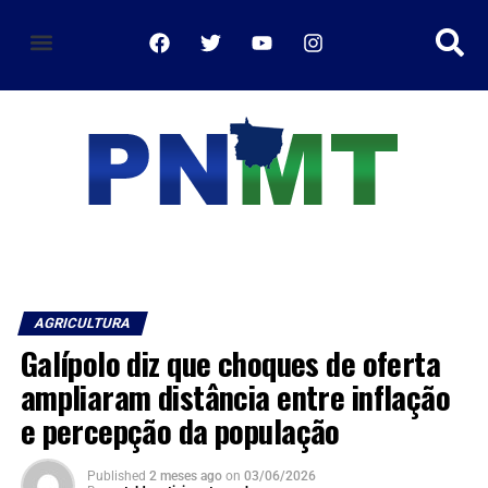
política de privacidade
AGRICULTURA
Galípolo diz que choques de oferta
ampliaram distância entre inflação
e percepção da população
Published
2 meses ago
on
03/06/2026