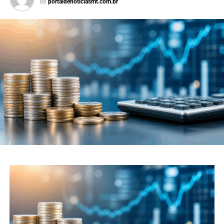
By
portaldenoticiasmt.com.br