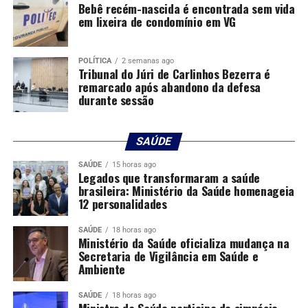
incluindo atividades que dependem de crédito e
Bebê recém-nascida é encontrada sem vida
em lixeira de condomínio em VG
planejamento de custos. O Banco Central não detalhou,
na fala citada, impactos setoriais específicos.
POLÍTICA
2 semanas ago
A avaliação apresentada por Galípolo indica que o
Tribunal do Júri de Carlinhos Bezerra é
Banco Central segue observando não apenas a inflação
remarcado após abandono da defesa
durante sessão
corrente, mas também a formação de expectativas e a
reação do mercado de juros após choques de oferta. Sem
dados adicionais sobre medidas futuras, não há base
SAÚDE
técnica, neste momento, para projetar mudanças
imediatas na condução da política monetária a partir
SAÚDE
15 horas ago
Legados que transformaram a saúde
dessa fala.
brasileira: Ministério da Saúde homenageia
12 personalidades
Fonte:
Estadão Conteúdo
SAÚDE
18 horas ago
Ministério da Saúde oficializa mudança na
O post
Galípolo diz que choques de oferta ampliaram
Secretaria de Vigilância em Saúde e
distância entre inflação e percepção da população
Ambiente
apareceu primeiro em
Canal Rural
.
SAÚDE
18 horas ago
Ministro da Saúde participa de simpósio
;