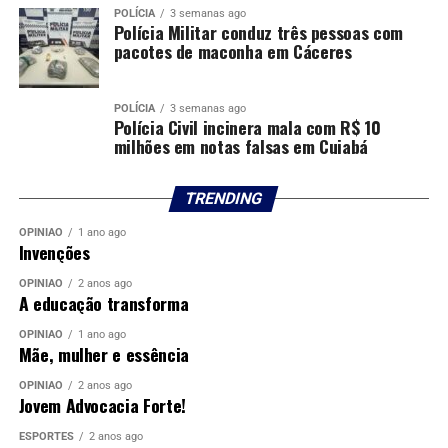
POLÍCIA
3 semanas ago
Polícia Militar conduz três pessoas com
pacotes de maconha em Cáceres
POLÍCIA
3 semanas ago
Polícia Civil incinera mala com R$ 10
milhões em notas falsas em Cuiabá
TRENDING
OPINIÃO
1 ano ago
Invenções
OPINIÃO
2 anos ago
A educação transforma
OPINIÃO
1 ano ago
Mãe, mulher e essência
OPINIÃO
2 anos ago
Jovem Advocacia Forte!
ESPORTES
2 anos ago