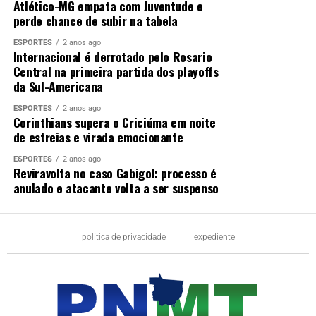
Atlético-MG empata com Juventude e
perde chance de subir na tabela
ESPORTES
2 anos ago
Internacional é derrotado pelo Rosario
Central na primeira partida dos playoffs
da Sul-Americana
ESPORTES
2 anos ago
Corinthians supera o Criciúma em noite
de estreias e virada emocionante
ESPORTES
2 anos ago
Reviravolta no caso Gabigol: processo é
anulado e atacante volta a ser suspenso
política de privacidade
expediente