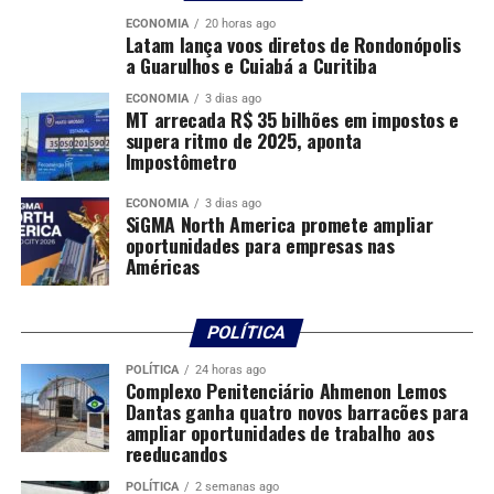
Galípolo também disse que os choques recentes
ECONOMIA
20 horas ago
passaram a influenciar as projeções dos economistas. De
Latam lança voos diretos de Rondonópolis
acordo com ele, após anos de inflação mais alta e
a Guarulhos e Cuiabá a Curitiba
surpresas nos preços, parte do mercado tem
ECONOMIA
3 dias ago
incorporado esse histórico recente nas estimativas
MT arrecada R$ 35 bilhões em impostos e
supera ritmo de 2025, aponta
futuras, o que ajuda a manter expectativas mais
Impostômetro
elevadas.
ECONOMIA
3 dias ago
Ao tratar do choque mais recente, associado à guerra no
SiGMA North America promete ampliar
Irã, Galípolo afirmou que houve aumento da curva de
oportunidades para empresas nas
Américas
juros em diversas economias. Segundo ele, os preços
futuros reagiram de forma a elevar os juros mais do que
os próprios preços, em um ambiente de crescimento
POLÍTICA
mais fraco, condições financeiras mais apertadas e
inflação ainda em avanço.
POLÍTICA
24 horas ago
Complexo Penitenciário Ahmenon Lemos
Dantas ganha quatro novos barracões para
Embora a fala tenha tratado da economia de forma
ampliar oportunidades de trabalho aos
ampla, inflação e juros seguem no centro das decisões de
reeducandos
investimento e financiamento no setor produtivo,
POLÍTICA
2 semanas ago