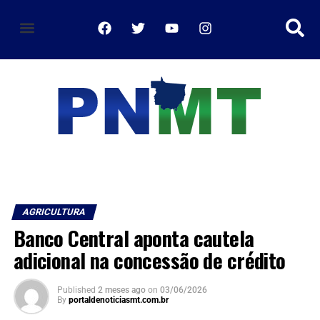
política de privacidade
AGRICULTURA
Banco Central aponta cautela
adicional na concessão de crédito
Published
2 meses ago
on
03/06/2026
By
portaldenoticiasmt.com.br