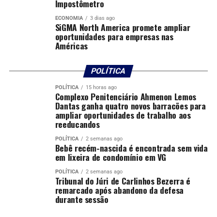
comitê informou que continuará aprofundando o debate
Impostômetro
sobre esse tema.
ECONOMIA
3 dias ago
SiGMA North America promete ampliar
Do ponto de vista econômico, a sinalização do BC
oportunidades para empresas nas
Américas
reforça um cenário de crédito mais seletivo, com análise
de risco mais rigorosa por parte das instituições
financeiras. Para o setor produtivo, esse ambiente tende
POLÍTICA
a manter atenção elevada sobre custo financeiro,
POLÍTICA
15 horas ago
capacidade de pagamento e perfil de endividamento. A
Complexo Penitenciário Ahmenon Lemos
ata não traz recorte setorial nem detalha efeitos
Dantas ganha quatro novos barracões para
ampliar oportunidades de trabalho aos
específicos sobre o agronegócio, o crédito rural ou
reeducandos
segmentos da agroindústria.
POLÍTICA
2 semanas ago
Bebê recém-nascida é encontrada sem vida
Ainda assim, juros elevados e maior cautela bancária são
em lixeira de condomínio em VG
fatores acompanhados por produtores, cooperativas e
empresas do campo, porque influenciam capital de giro,
POLÍTICA
2 semanas ago
Tribunal do Júri de Carlinhos Bezerra é
investimento, armazenagem, compra de insumos e
remarcado após abandono da defesa
gestão de fluxo de caixa, a depender da linha de
durante sessão
financiamento e das condições oferecidas no mercado.