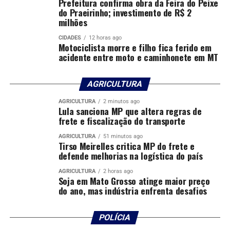
Prefeitura confirma obra da Feira do Peixe
BANCO
CAUTELA
CENTRAL
CONCESSÃO
CRÉDITO
do Praeirinho; investimento de R$ 2
DESTAQUE
milhões
UP NEXT
CIDADES
12 horas ago
EUA usam discurso trabalhista para ampliar barreiras ao
Motociclista morre e filho fica ferido em
acidente entre moto e caminhonete em MT
Brasil
DON'T MISS
Galípolo diz que choques de oferta ampliaram distância
AGRICULTURA
entre inflação e percepção da população
AGRICULTURA
2 minutos ago
Lula sanciona MP que altera regras de
frete e fiscalização do transporte
AGRICULTURA
51 minutos ago
Tirso Meirelles critica MP do frete e
defende melhorias na logística do país
AGRICULTURA
2 horas ago
Soja em Mato Grosso atinge maior preço
do ano, mas indústria enfrenta desafios
POLÍCIA