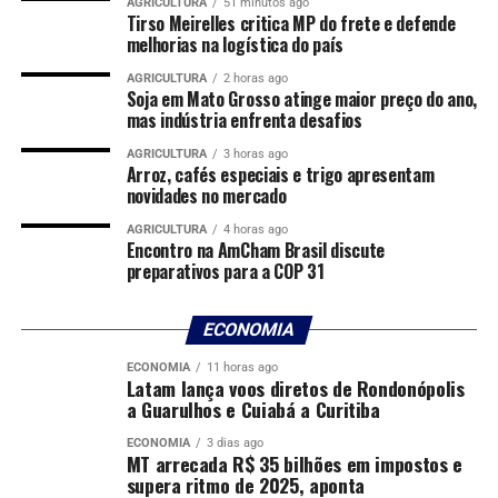
permaneceu elevada e em ascensão para todos os portes
AGRICULTURA
51 minutos ago
Tirso Meirelles critica MP do frete e defende
de empresas.
melhorias na logística do país
No segmento das famílias, o Comef afirmou que os
AGRICULTURA
2 horas ago
Soja em Mato Grosso atinge maior preço do ano,
níveis de ativos problemáticos e a probabilidade de
mas indústria enfrenta desafios
default seguem indicando pressão sobre o risco de
AGRICULTURA
3 horas ago
crédito. O colegiado acrescentou que o endividamento e
Arroz, cafés especiais e trigo apresentam
o comprometimento de renda das famílias permanecem
novidades no mercado
em patamar historicamente elevado e continuam
AGRICULTURA
4 horas ago
avançando.
Encontro na AmCham Brasil discute
preparativos para a COP 31
Receba no seu celular atualizações em tempo real,
enquetes interativas e tudo o que impacta o dia a dia no
ECONOMIA
campo:
entre agora no Whatsapp do Canal Rural!
ECONOMIA
11 horas ago
Latam lança voos diretos de Rondonópolis
O documento também destaca a mudança na
a Guarulhos e Cuiabá a Curitiba
composição da dívida. Segundo a ata, o aumento da
participação de modalidades mais onerosas tende a
ECONOMIA
3 dias ago
MT arrecada R$ 35 bilhões em impostos e
pressionar ainda mais o comprometimento de renda. O
supera ritmo de 2025, aponta