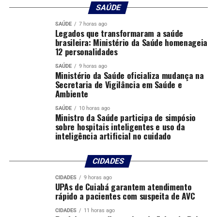
SAÚDE
Sem apresentar medidas novas, a ata do Comef indica
continuidade do monitoramento sobre inadimplência,
SAÚDE
7 horas ago
Legados que transformaram a saúde
endividamento e qualidade do crédito. Como o
brasileira: Ministério da Saúde homenageia
documento não detalha prazo para mudança de cenário,
12 personalidades
a referência técnica disponível é de manutenção da
cautela nas concessões enquanto persistirem juros
SAÚDE
9 horas ago
Ministério da Saúde oficializa mudança na
elevados e pressão sobre a capacidade de pagamento.
Secretaria de Vigilância em Saúde e
Ambiente
Fonte:
Estadão Conteúdo
SAÚDE
10 horas ago
Ministro da Saúde participa de simpósio
O post
Banco Central aponta cautela adicional na
sobre hospitais inteligentes e uso da
concessão de crédito
apareceu primeiro em
Canal Rural
.
inteligência artificial no cuidado
;
CIDADES
CIDADES
9 horas ago
UPAs de Cuiabá garantem atendimento
Comentários
rápido a pacientes com suspeita de AVC
CIDADES
11 horas ago
RELATED TOPICS:
ADICIONAL
AGRICULTURA
APONTA