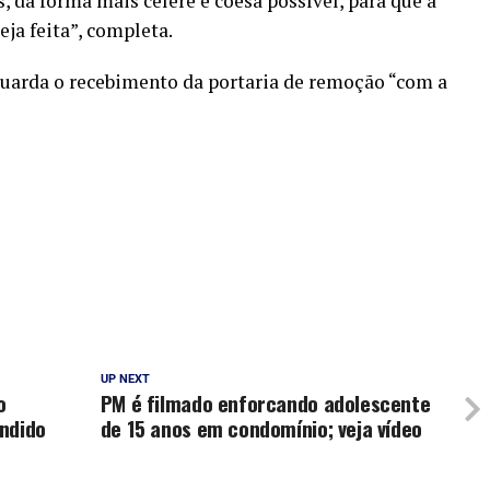
, da forma mais célere e coesa possível, para que a
eja feita”, completa.
uarda o recebimento da portaria de remoção “com a
UP NEXT
o
PM é filmado enforcando adolescente
ndido
de 15 anos em condomínio; veja vídeo