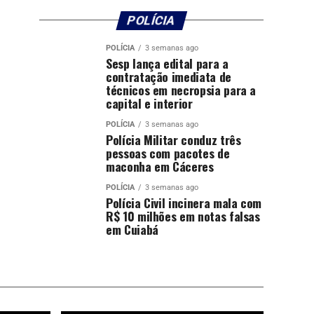
POLÍCIA
POLÍCIA
3 semanas ago
Sesp lança edital para a
contratação imediata de
técnicos em necropsia para a
capital e interior
POLÍCIA
3 semanas ago
Polícia Militar conduz três
pessoas com pacotes de
maconha em Cáceres
POLÍCIA
3 semanas ago
Polícia Civil incinera mala com
R$ 10 milhões em notas falsas
em Cuiabá