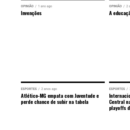
OPINIÃO
1 ano ago
OPINIÃO
2 
Invenções
A educaç
ESPORTES
2 anos ago
ESPORTES
Atlético-MG empata com Juventude e
Internaci
perde chance de subir na tabela
Central n
playoffs 