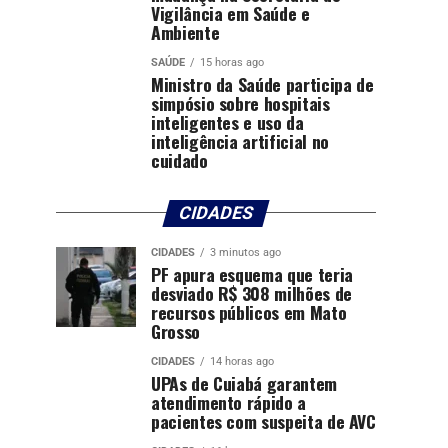
Vigilância em Saúde e
Ambiente
SAÚDE
15 horas ago
Ministro da Saúde participa de
simpósio sobre hospitais
inteligentes e uso da
inteligência artificial no
cuidado
CIDADES
CIDADES
3 minutos ago
PF apura esquema que teria
desviado R$ 308 milhões de
recursos públicos em Mato
Grosso
CIDADES
14 horas ago
UPAs de Cuiabá garantem
atendimento rápido a
pacientes com suspeita de AVC