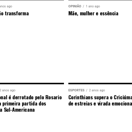
anos ago
OPINIÃO
1 ano ago
ão transforma
Mãe, mulher e essência
2 anos ago
ESPORTES
2 anos ago
onal é derrotado pelo Rosario
Corinthians supera o Criciúm
a primeira partida dos
de estreias e virada emocion
da Sul-Americana