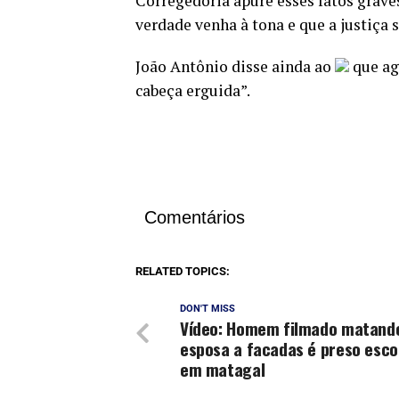
Corregedoria apure esses fatos graves
verdade venha à tona e que a justiça s
João Antônio disse ainda ao
que ag
cabeça erguida”.
Comentários
RELATED TOPICS:
DON'T MISS
Vídeo: Homem filmado matand
esposa a facadas é preso esco
em matagal