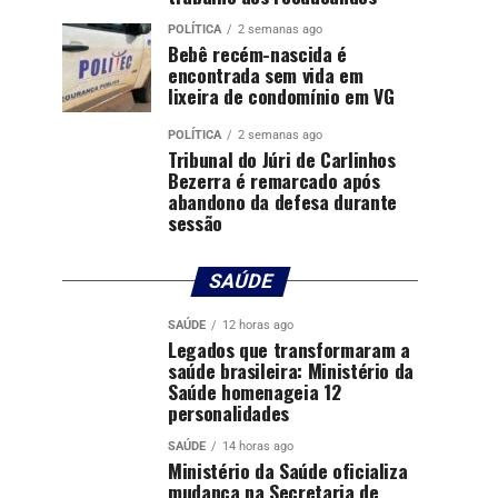
POLÍTICA
2 semanas ago
Bebê recém-nascida é
encontrada sem vida em
lixeira de condomínio em VG
POLÍTICA
2 semanas ago
Tribunal do Júri de Carlinhos
Bezerra é remarcado após
abandono da defesa durante
sessão
SAÚDE
SAÚDE
12 horas ago
Legados que transformaram a
saúde brasileira: Ministério da
Saúde homenageia 12
personalidades
SAÚDE
14 horas ago
Ministério da Saúde oficializa
mudança na Secretaria de