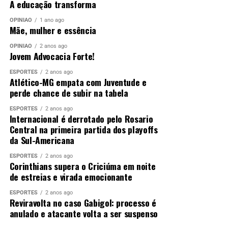
A educação transforma
OPINIÃO
1 ano ago
Mãe, mulher e essência
OPINIÃO
2 anos ago
Jovem Advocacia Forte!
ESPORTES
2 anos ago
Atlético-MG empata com Juventude e
perde chance de subir na tabela
ESPORTES
2 anos ago
Internacional é derrotado pelo Rosario
Central na primeira partida dos playoffs
da Sul-Americana
ESPORTES
2 anos ago
Corinthians supera o Criciúma em noite
de estreias e virada emocionante
ESPORTES
2 anos ago
Reviravolta no caso Gabigol: processo é
anulado e atacante volta a ser suspenso