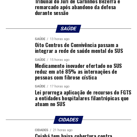
atividades desempenhadas pelo bombeiro militar, além
Tribunal do Júri de Carlinhos Bezerra é
remarcado após abandono da defesa
de conteúdos voltados ao desenvolvimento pessoal e ao
durante sessão
fortalecimento do caráter.
Para a diretora da unidade escolar, Gislaine Favin de
SAÚDE
Souza, o impacto da iniciativa é bastante positivo. “O
SAÚDE
13 horas ago
projeto veio como uma luva para a escola. Está ajudando
Oito Centros de Convivência passam a
integrar a rede de saúde mental do SUS
muito na disciplina, no respeito e no desenvolvimento
das crianças. Elas têm vontade de vir no contraturno
SAÚDE
15 horas ago
Medicamento inovador ofertado no SUS
para participar. A comunidade precisava de algo assim”,
reduz em até 85% as internações de
concluiu.
pessoas com fibrose cística
Além das atividades na EMEB Professora Esmeralda
SAÚDE
17 horas ago
Lei prorroga aplicação de recursos do FGTS
Campos Fontes, os projetos acontecerão em outras
a entidades hospitalares filantrópicas que
unidades escolares de Cuiabá, contemplando crianças e
atuam no SUS
adolescentes de várias regiões do município. O início das
atividades em todos os locais ocorrerá ainda neste
CIDADES
mês. Para saber mais sobre os projetos sociais, acesse a
página do
Programa e Projetos Sociais do CBMMT
.
CIDADES
21 horas ago
Cuiabá tem baixa cobertura contra