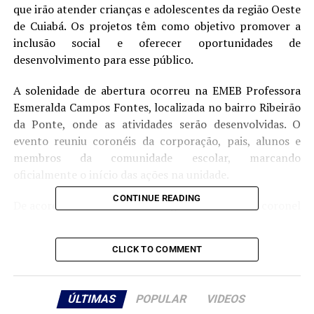
que irão atender crianças e adolescentes da região Oeste
de Cuiabá. Os projetos têm como objetivo promover a
inclusão social e oferecer oportunidades de
desenvolvimento para esse público.
A solenidade de abertura ocorreu na EMEB Professora
Esmeralda Campos Fontes, localizada no bairro Ribeirão
da Ponte, onde as atividades serão desenvolvidas. O
evento reuniu coronéis da corporação, pais, alunos e
membros da comunidade escolar, marcando
oficialmente o início das ações na unidade.
CONTINUE READING
De acordo com o comandante-geral do CBMMT, coronel
BM Flávio Glêdson Vieira Bezerra, os projetos sociais
desenvolvidos pela corporação integram uma política
CLICK TO COMMENT
institucional voltada à formação cidadã e ao
fortalecimento de valores entre crianças e adolescentes,
por meio do Programa Educacional e Social do CBMMT
ÚLTIMAS
POPULAR
VIDEOS
(Proesbom).