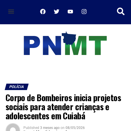
política de privacidade
POLÍCIA
Corpo de Bombeiros inicia projetos
sociais para atender crianças e
adolescentes em Cuiabá
Published
3 meses ago
on
08/05/2026