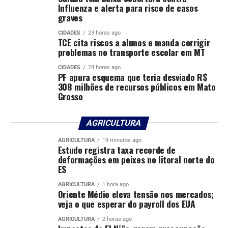
Influenza e alerta para risco de casos
graves
CIDADES
23 horas ago
TCE cita riscos a alunos e manda corrigir
problemas no transporte escolar em MT
Comentários
CIDADES
24 horas ago
PF apura esquema que teria desviado R$
308 milhões de recursos públicos em Mato
Grosso
RELATED TOPICS:
ADOLESCENTES
ATENDER
BOMBEIROS
CORPO
CRIANÇAS
CUIABÁ
DESTAQUE
INICIA
PARA
POLICIA
POLICIA-MT
PROJETOS
SOCIAIS
AGRICULTURA
UP NEXT
AGRICULTURA
19 minutos ago
Sesp homenageia mães da Segurança Pública com café
Estudo registra taxa recorde de
da manhã e sessão especial de cinema
deformações em peixes no litoral norte do
ES
DON'T MISS
Passageira de ônibus intermunicipal é presa pela PM
AGRICULTURA
1 hora ago
com 465 comprimidos de ecstasy
Oriente Médio eleva tensão nos mercados;
veja o que esperar do payroll dos EUA
AGRICULTURA
2 horas ago