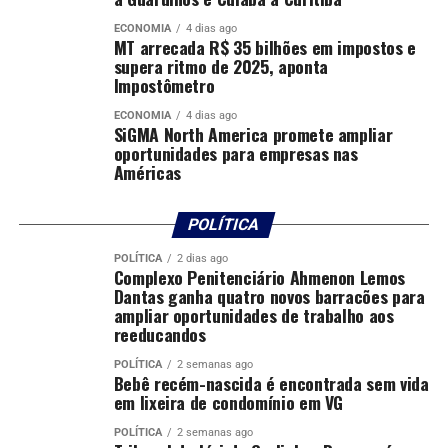
Para este ano, na EMEB Professora Esmeralda Campos
ECONOMIA
4 dias ago
MT arrecada R$ 35 bilhões em impostos e
Fontes, foram ofertadas 35 vagas para o projeto
supera ritmo de 2025, aponta
Bombeiros do Futuro e outras 35 para o Karabom. Os
Impostômetro
participantes já foram previamente selecionados
ECONOMIA
4 dias ago
durante o período de inscrições, realizado no início do
SiGMA North America promete ampliar
ano. As atividades ocorrerão no contraturno escolar.
oportunidades para empresas nas
Américas
POLÍTICA
O projeto social Karabom é voltado para crianças e
adolescentes de 8 a 14 anos, especialmente aqueles em
POLÍTICA
2 dias ago
Complexo Penitenciário Ahmenon Lemos
situação de vulnerabilidade social. A iniciativa promove
Dantas ganha quatro novos barracões para
segurança pessoal e formação moral por meio da prática
ampliar oportunidades de trabalho aos
reeducandos
do karatê, além de incentivar valores como civismo,
patriotismo, disciplina e respeito.
POLÍTICA
2 semanas ago
Bebê recém-nascida é encontrada sem vida
em lixeira de condomínio em VG
Já o projeto Bombeiros do Futuro atende crianças de 9 a
12 anos, oferecendo instruções relacionadas às
POLÍTICA
2 semanas ago