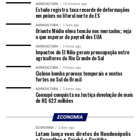
AGRICULTURA
19 minutos ago
Estudo registra taxa recorde de deformações
em peixes no litoral norte do ES
Além dos projetos Bombeiros do Futuro e Karabom, a
AGRICULTURA
1 hora ago
Oriente Médio eleva tensão nos mercados; veja
instituição também mantém iniciativas como
o que esperar do payroll dos EUA
Musicalizar, Florestinha, Bom Jitsu, Judobom, Bom de
Nadar, Bombeiro na Escola, Cão Amigo e Bomballet.
AGRICULTURA
2 horas ago
Impactos do El Niño geram preocupação entre
Esses projetos são ofertados por meio das unidades da
agricultores do Rio Grande do Sul
corporação em todo o estado.
AGRICULTURA
3 horas ago
Ciclone bomba provoca temporais e ventos
“Temos muitas formas de salvar vidas, e os projetos
fortes no Sul do Brasil
sociais são uma delas. Por meio deles, conseguimos
transmitir valores e contribuir para a formação de
AGRICULTURA
5 horas ago
Cooxupé conquista na Justiça devolução de mais
cidadãos. Nossos projetos sociais já atenderam mais de
de R$ 622 milhões
20 mil crianças e adolescentes, totalizando mais de 244
mil atendimentos. São números que demonstram o
ECONOMIA
impacto social, educacional e humano do trabalho
desenvolvido pelo Corpo de Bombeiros Militar”,
ECONOMIA
2 dias ago
Latam lança voos diretos de Rondonópolis
reforçou o comandante-geral.
a Guarulhos e Cuiabá a Curitiba