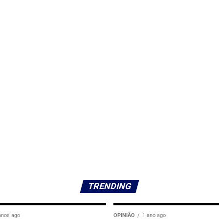
TRENDING
anos ago
OPINIÃO
1 ano ago