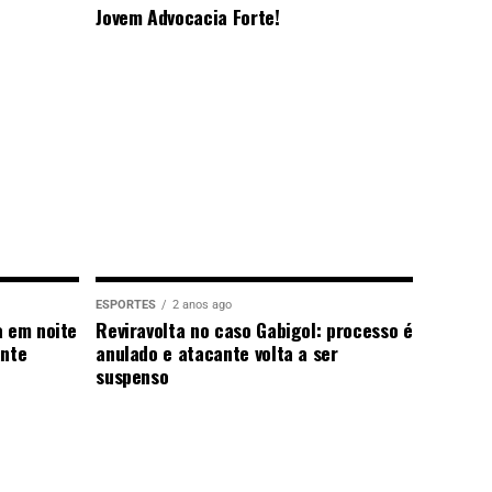
Jovem Advocacia Forte!
ESPORTES
2 anos ago
a em noite
Reviravolta no caso Gabigol: processo é
ante
anulado e atacante volta a ser
suspenso