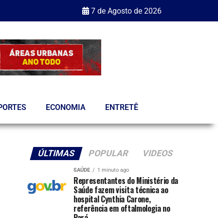
7 de Agosto de 2026
PORTES
ECONOMIA
ENTRETÊ
ÚLTIMAS
POPULAR
VIDEOS
SAÚDE
1 minuto ago
Representantes do Ministério da
Saúde fazem visita técnica ao
hospital Cynthia Carone,
referência em oftalmologia no
Pará