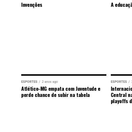
Invenções
A educaç
ESPORTES
2 anos ago
ESPORTES
Atlético-MG empata com Juventude e
Internaci
perde chance de subir na tabela
Central n
playoffs 