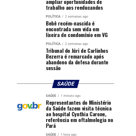
ampliar oportunidades de
trabalho aos reeducandos
POLÍTICA
2 semanas ago
Bebê recém-nascida é
encontrada sem vida em
lixeira de condomínio em VG
POLÍTICA
2 semanas ago
Tribunal do Júri de Carlinhos
Bezerra é remarcado após
abandono da defesa durante
sessão
SAÚDE
SAÚDE
1 minuto ago
Representantes do Ministério
da Saúde fazem visita técnica
ao hospital Cynthia Carone,
referência em oftalmologia no
Pará
SAÚDE
1 hora ago