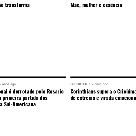
ão transforma
Mãe, mulher e essência
2 anos ago
ESPORTES
2 anos ago
onal é derrotado pelo Rosario
Corinthians supera o Criciúm
a primeira partida dos
de estreias e virada emocion
da Sul-Americana