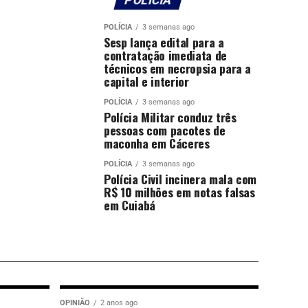
POLÍCIA
3 semanas ago
Sesp lança edital para a
contratação imediata de
técnicos em necropsia para a
capital e interior
POLÍCIA
3 semanas ago
Polícia Militar conduz três
pessoas com pacotes de
maconha em Cáceres
POLÍCIA
3 semanas ago
Polícia Civil incinera mala com
R$ 10 milhões em notas falsas
em Cuiabá
OPINIÃO
2 anos ago