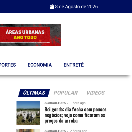
8 de Agosto de 2026
PORTES
ECONOMIA
ENTRETÊ
ÚLTIMAS
POPULAR
VIDEOS
AGRICULTURA
1 hora ago
Boi gordo: dia fecha com poucos
negócios; veja como ficaram os
preços da arroba
AGRICULTURA
2 horas ago