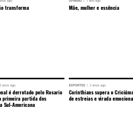
anos ago
OPINIÃO
1 ano ago
ão transforma
Mãe, mulher e essência
2 anos ago
ESPORTES
2 anos ago
onal é derrotado pelo Rosario
Corinthians supera o Criciúm
a primeira partida dos
de estreias e virada emocion
da Sul-Americana