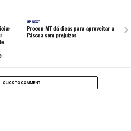
UP NEXT
iciar
Procon-MT dá dicas para aproveitar a
ar
Páscoa sem prejuízos
de
e
CLICK TO COMMENT