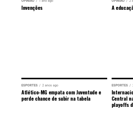
OPINIÃO
1 ano ago
OPINIÃO
2 
Invenções
A educaç
ESPORTES
2 anos ago
ESPORTES
Atlético-MG empata com Juventude e
Internaci
perde chance de subir na tabela
Central n
playoffs 