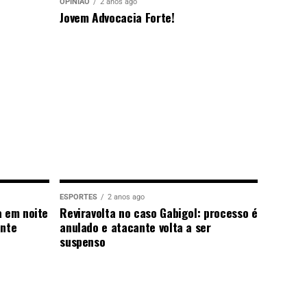
OPINIÃO
2 anos ago
Jovem Advocacia Forte!
ESPORTES
2 anos ago
a em noite
Reviravolta no caso Gabigol: processo é
ante
anulado e atacante volta a ser
suspenso