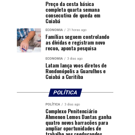
Preço da cesta básica
completa quarta semana
consecutiva de queda em
Cuiabá
ECONOMIA
21 horas ago
Famílias seguem controlando
as dívidas e registram novo
recuo, aponta pesquisa
ECONOMIA
3 dias ago
Latam lança voos diretos de
Rondonópolis a Guarulhos e
Cuiabá a Curitiba
POLÍTICA
POLÍTICA
3 dias ago
Complexo Penitenciário
Ahmenon Lemos Dantas ganha
quatro novos barracões para
ampliar oportunidades de
trabalho aos reeducandos