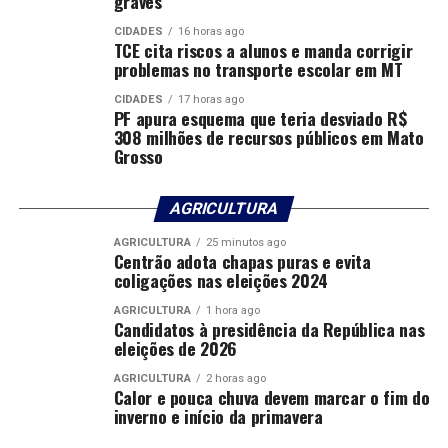
graves
extinta Arsec. A agência afirma que não participou dos
atos que deram origem ao litígio e que sua atuação se
CIDADES
16 horas ago
TCE cita riscos a alunos e manda corrigir
restringe à análise técnica dos cálculos e à verificação do
problemas no transporte escolar em MT
cumprimento das regras contratuais.
CIDADES
17 horas ago
PF apura esquema que teria desviado R$
308 milhões de recursos públicos em Mato
Comentários
Grosso
RELATED TOPICS:
ÁGUA
BARRAR
BUSCA
CONTRA
AGRICULTURA
CUIABÁ
CUIABA..CBA
DESTAQUE
JUSTIÇA
POSICIONA
PREFEITO
REAJUSTE
TARIFA
AGRICULTURA
25 minutos ago
Centrão adota chapas puras e evita
coligações nas eleições 2024
UP NEXT
Nota Cuiabana Premiada contempla moradores com
prêmios em dinheiro
AGRICULTURA
1 hora ago
Candidatos à presidência da República nas
eleições de 2026
DON'T MISS
Justiça determina que prefeitura de Cuiabá retome
AGRICULTURA
2 horas ago
descontos de consignados na folha dos servidores
Calor e pouca chuva devem marcar o fim do
inverno e início da primavera