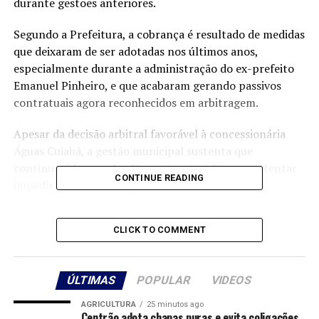
durante gestões anteriores.
Segundo a Prefeitura, a cobrança é resultado de medidas
que deixaram de ser adotadas nos últimos anos,
especialmente durante a administração do ex-prefeito
Emanuel Pinheiro, e que acabaram gerando passivos
contratuais agora reconhecidos em arbitragem.
Apesar da decisão arbitral favorável à concessionária
Águas Cuiabá, a gestão municipal sustenta que
continuará buscando alternativas jurídicas para tentar
CONTINUE READING
impedir ou reduzir o impacto do reajuste sobre a
população. A determinação do prefeito é que todos os
instrumentos administrativos e judiciais disponíveis
CLICK TO COMMENT
sejam utilizados na defesa dos consumidores.
De acordo com o município, a discussão está relacionada
ÚLTIMAS
POPULAR
VIDEOS
à primeira revisão ordinária do contrato de concessão,
firmado em 2012, e envolve fatos ocorridos entre 2013 e
AGRICULTURA
25 minutos ago
Centrão adota chapas puras e evita coligações
2019. A sentença arbitral que reconheceu o direito ao