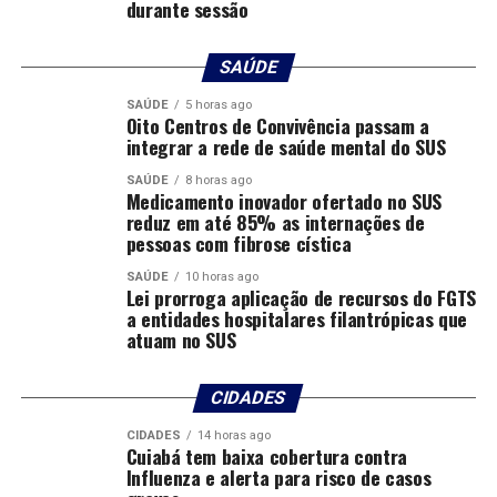
durante sessão
andamento e estão sendo debatidos nessa mesa técnica
instalada no Tribunal de Contas”, afirmou o procurador.
SAÚDE
A administração municipal sustenta que continuará
SAÚDE
5 horas ago
adotando todas as medidas cabíveis para defender os
Oito Centros de Convivência passam a
interesses da população e buscar alternativas para
integrar a rede de saúde mental do SUS
evitar o impacto do reajuste nas contas de água e
SAÚDE
8 horas ago
esgoto.
Medicamento inovador ofertado no SUS
reduz em até 85% as internações de
pessoas com fibrose cística
Entenda
SAÚDE
10 horas ago
O pedido de reajuste apresentado pela Águas Cuiabá
Lei prorroga aplicação de recursos do FGTS
a entidades hospitalares filantrópicas que
está vinculado à primeira revisão ordinária do contrato
atuam no SUS
de concessão e a mecanismos de recomposição
econômico-financeira previstos contratualmente.
CIDADES
A Cuiabá Regula esclareceu que o procedimento arbitral
CIDADES
14 horas ago
foi iniciado em 2022, antes da criação da autarquia, e que
Cuiabá tem baixa cobertura contra
sua participação ocorre apenas por sucessão legal da
Influenza e alerta para risco de casos