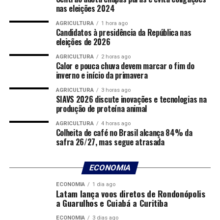
nas eleições 2024
reequilíbrio econômico-financeiro do contrato foi
baseada em atos administrativos e pareceres emitidos
AGRICULTURA
1 hora ago
Candidatos à presidência da República nas
antes da atual gestão.
eleições de 2026
Em nota, a Procuradoria-Geral do Município (PGM)
AGRICULTURA
2 horas ago
Calor e pouca chuva devem marcar o fim do
informou que a Sentença Arbitral Parcial proferida no
inverno e início da primavera
Procedimento Arbitral CMA nº 775 reconheceu o direito
da concessionária ao reequilíbrio econômico-financeiro
AGRICULTURA
3 horas ago
SIAVS 2026 discute inovações e tecnologias na
do contrato e determinou que a recomposição ocorra
produção de proteína animal
por meio de aumento tarifário de 11,93%.
AGRICULTURA
4 horas ago
Colheita de café no Brasil alcança 84% da
De acordo com a PGM, a decisão arbitral teve como base
safra 26/27, mas segue atrasada
parecer técnico emitido pela extinta Agência Municipal
de Regulação dos Serviços Públicos Delegados de Cuiabá
ECONOMIA
(Arsec) e está relacionada à primeira revisão ordinária
do contrato de concessão.
ECONOMIA
1 dia ago
Latam lança voos diretos de Rondonópolis
a Guarulhos e Cuiabá a Curitiba
Prefeitura mantém batalha na Justiça
ECONOMIA
3 dias ago