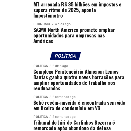
MT arrecada R$ 35 bilhões em impostos e
A discussão na Câmara Arbitral teve decisão favorável à
supera ritmo de 2025, aponta
concessionária, no entanto, exigem ações judiciais em
Impostômetro
andamento que podem impactar no contrato de
ECONOMIA
4 dias ago
concessão dos serviços de água e esgoto.
SiGMA North America promete ampliar
oportunidades para empresas nas
Segundo o procurador-geral do município, Luiz Junior, o
Américas
percentual de 11,93% já foi consolidado na esfera
arbitral, mas os processos judiciais continuam
POLÍTICA
tramitando. Atualmente, uma mesa técnica foi instalada
no Tribunal de Contas do Estado (TCE-MT) para discutir
POLÍTICA
2 dias ago
Complexo Penitenciário Ahmenon Lemos
as ações que tratam do contrato de concessão.
Dantas ganha quatro novos barracões para
ampliar oportunidades de trabalho aos
Participam das discussões representantes do Ministério
reeducandos
Público de Mato Grosso, autor de algumas das ações, da
POLÍTICA
2 semanas ago
Cuiabá Regula, da Procuradoria-Geral do Município e
Bebê recém-nascida é encontrada sem vida
em lixeira de condomínio em VG
demais órgãos envolvidos.
POLÍTICA
2 semanas ago
“A questão arbitral, quanto ao percentual de 11,93% já
Tribunal do Júri de Carlinhos Bezerra é
remarcado após abandono da defesa
foi decidida, mas os processos judiciais seguem em