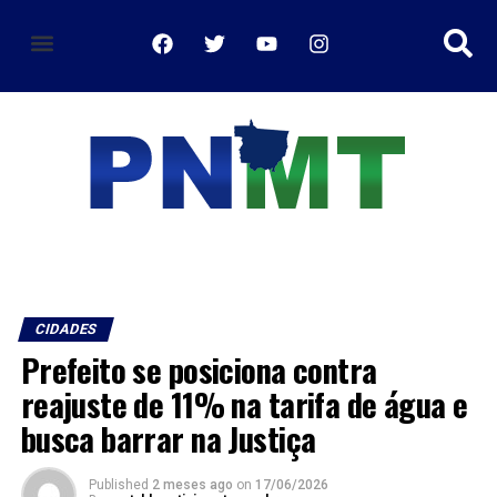
política de privacidade
CIDADES
Prefeito se posiciona contra
reajuste de 11% na tarifa de água e
busca barrar na Justiça
Published
2 meses ago
on
17/06/2026