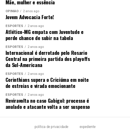
Mãe, mulher e essência
OPINIÃO
2 anos ago
Jovem Advocacia Forte!
ESPORTES
2 anos ago
Atlético-MG empata com Juventude e
perde chance de subir na tabela
ESPORTES
2 anos ago
Internacional é derrotado pelo Rosario
Central na primeira partida dos playoffs
da Sul-Americana
ESPORTES
2 anos ago
Corinthians supera o Criciúma em noite
de estreias e virada emocionante
ESPORTES
2 anos ago
Reviravolta no caso Gabigol: processo é
anulado e atacante volta a ser suspenso
política de privacidade
expediente