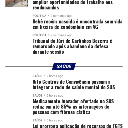
ampliar oportunidades de trabalho aos
agentes, perito e papiloscopista, já foi deslocada para
reeducandos
Tremembé.
POLÍTICA
2 semanas ago
Bebê recém-nascida é encontrada sem vida
Relacionadas
em lixeira de condomínio em VG
POLÍTICA
2 semanas ago
Tribunal do Júri de Carlinhos Bezerra é
remarcado após abandono da defesa
durante sessão
SAÚDE
SAÚDE
2 horas ago
Oito Centros de Convivência passam a
integrar a rede de saúde mental do SUS
SAÚDE
5 horas ago
Medicamento inovador ofertado no SUS
PF instaurará inquérito para investigar ataque a
reduz em até 85% as internações de
pessoas com fibrose cística
assentamento do MST
SAÚDE
6 horas ago
Lei prorroga aplicação de recursos do FGTS