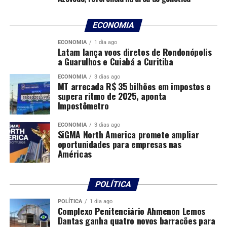
disputa com a especulação imobiliária voltada para o
turismo de lazer, devido à sua localização estratégica na
ECONOMIA
região do Vale do Paraíba. Há anos, as famílias
assentadas vêm sofrendo ameaças e coerções
ECONOMIA
1 dia ago
Latam lança voos diretos de Rondonópolis
constantes”, disse o movimento em seu site,
a Guarulhos e Cuiabá a Curitiba
O MST critica que “mesmo após diversas denúncias
ECONOMIA
3 dias ago
MT arrecada R$ 35 bilhões em impostos e
feitas aos órgãos estaduais e federais”, não houve uma
supera ritmo de 2025, aponta
resposta efetiva para garantir a segurança e a
Impostômetro
permanência dessas famílias no território.
ECONOMIA
3 dias ago
SiGMA North America promete ampliar
Localizado em Tremembé (SP), no Vale do Paraíba, a
oportunidades para empresas nas
cerca de 140 quilômetros da capital paulista, o
Américas
assentamento foi atacado por 10 homens, segundo MST.
Eles utilizaram cinco carros e duas motos.
POLÍTICA
O Ministério da Justiça e Segurança Pública determinou
POLÍTICA
1 dia ago
que a Polícia Federal instaure inquérito para apurar o
Complexo Penitenciário Ahmenon Lemos
ataque. A pasta informou que uma equipe da PF, com
Dantas ganha quatro novos barracões para