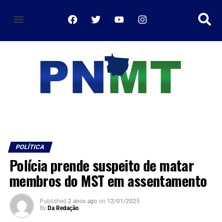
política de privacidade
POLÍTICA
Polícia prende suspeito de matar
membros do MST em assentamento
Published
2 anos ago
on
12/01/2025
By
Da Redação