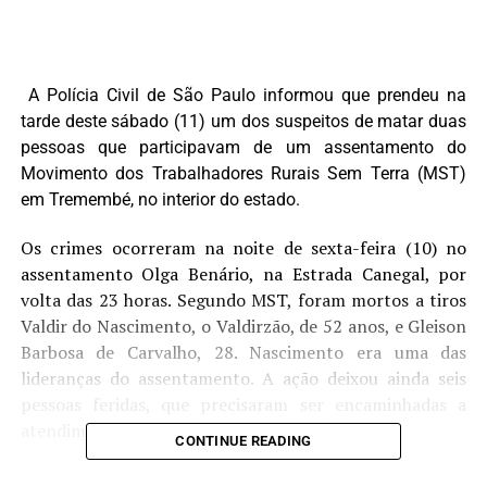
A Polícia Civil de São Paulo informou que prendeu na
tarde deste sábado (11) um dos suspeitos de matar duas
pessoas que participavam de um assentamento do
Movimento dos Trabalhadores Rurais Sem Terra (MST)
em Tremembé, no interior do estado.
Os crimes ocorreram na noite de sexta-feira (10) no
assentamento Olga Benário, na Estrada Canegal, por
volta das 23 horas. Segundo MST, foram mortos a tiros
Valdir do Nascimento, o Valdirzão, de 52 anos, e Gleison
Barbosa de Carvalho, 28. Nascimento era uma das
lideranças do assentamento. A ação deixou ainda seis
pessoas feridas, que precisaram ser encaminhadas a
atendimento hospitalar.
CONTINUE READING
De acordo com a polícia, o detido, que é apontado como