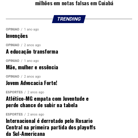
milhões em notas falsas em Cuiabá
prisões e perseguição a opositores de Maduro
TRENDING
OPINIÃO
1 ano ago
Invenções
OPINIÃO
2 anos ago
A educação transforma
OPINIÃO
1 ano ago
Mãe, mulher e essência
OPINIÃO
2 anos ago
Jovem Advocacia Forte!
ESPORTES
2 anos ago
Atlético-MG empata com Juventude e
perde chance de subir na tabela
ESPORTES
2 anos ago
Internacional é derrotado pelo Rosario
Central na primeira partida dos playoffs
da Sul-Americana