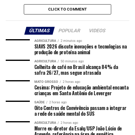
mentor intelectual do crime, é conhecido como Nero do
CLICK TO COMMENT
Piseiro e já tinha passagem criminal por porte ilegal de
arma de fogo. Ele foi reconhecido por testemunhas que
viram os criminosos chegando ao local em carros e
ÚLTIMAS
POPULAR
VIDEOS
motos.
AGRICULTURA
2 minutos ago
SIAVS 2026 discute inovações e tecnologias na
O caso foi registrado na Delegacia Seccional de Taubaté
produção de proteína animal
como homicídio, tentativa de homicídio e porte ilegal de
arma de fogo.
AGRICULTURA
50 minutos ago
Colheita de café no Brasil alcança 84% da
safra 26/27, mas segue atrasada
De acordo com a polícia, a linha de investigação, que
está a cargo da Delegacia Especializada de Investigações
MATO GROSSO
2 horas ago
Cesima: Projeto de educação ambiental encanta
Criminais (Deic) do município, é de que a motivação dos
crianças em Santo Antônio de Leverger
crimes foi a disputa por um terreno na área do
assentamento.
SAÚDE
2 horas ago
Oito Centros de Convivência passam a integrar
a rede de saúde mental do SUS
Segundo o MST, a área do assentamento desperta
interesse imobiliário devido a localização privilegiada. “O
AGRICULTURA
2 horas ago
Morre ex-diretor da Esalq/USP João Lúcio de
Assentamento Olga Benário enfrenta uma intensa
Azevedo, referência na área de genética