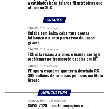
a entidades hospitalares filantrópicas que
atuam no SUS
CIDADES
CIDADES
10 horas ago
Cuiabá tem baixa cobertura contra
Influenza e alerta para risco de casos
graves
CIDADES
12 horas ago
TCE cita riscos a alunos e manda corrigir
Ministério vai oferecer proteção a lideranças de
problemas no transporte escolar em MT
assentamento atacado
CIDADES
13 horas ago
PF apura esquema que teria desviado R$
308 milhões de recursos públicos em Mato
Grosso
AGRICULTURA
AGRICULTURA
2 minutos ago
SIAVS 2026 discute inovações e