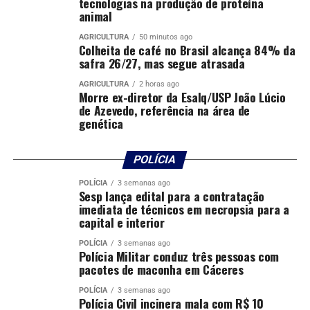
tecnologias na produção de proteína
animal
AGRICULTURA
50 minutos ago
Colheita de café no Brasil alcança 84% da
safra 26/27, mas segue atrasada
Duas pessoas são mortas e seis feridas em ataque a
assentamento do MST
AGRICULTURA
2 horas ago
Morre ex-diretor da Esalq/USP João Lúcio
de Azevedo, referência na área de
genética
POLÍCIA
Comentários
POLÍCIA
3 semanas ago
Sesp lança edital para a contratação
imediata de técnicos em necropsia para a
capital e interior
RELATED TOPICS:
POLÍCIA
3 semanas ago
UP NEXT
Polícia Militar conduz três pessoas com
Lei municipal que bania monumentos a escravocratas no
pacotes de maconha em Cáceres
Rio é revogada
POLÍCIA
3 semanas ago
DON'T MISS
Polícia Civil incinera mala com R$ 10
Itamaraty: governo do Brasil deplora episódios de