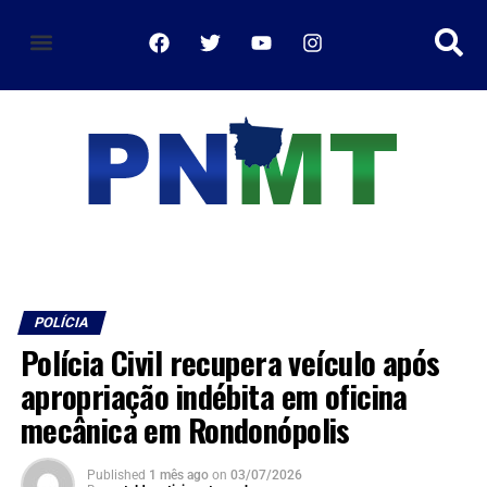
política de privacidade
POLÍCIA
Polícia Civil recupera veículo após
apropriação indébita em oficina
mecânica em Rondonópolis
Published
1 mês ago
on
03/07/2026