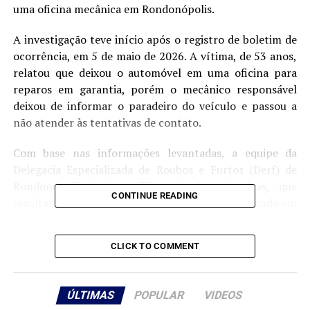
uma oficina mecânica em Rondonópolis.
A investigação teve início após o registro de boletim de
ocorrência, em 5 de maio de 2026. A vítima, de 53 anos,
relatou que deixou o automóvel em uma oficina para
reparos em garantia, porém o mecânico responsável
deixou de informar o paradeiro do veículo e passou a
não atender às tentativas de contato.
Com base nas informações levantadas, a equipe da
Delegacia Especializada de Roubos e Furtos (Derf) de
Rondonópolis iniciou diligências investigativas, que
CONTINUE READING
resultaram na localização do automóvel, estacionado em
frente a uma residência no bairro Ana Carla.
CLICK TO COMMENT
O morador informou aos policiais que havia adquirido o
ÚLTIMAS
POPULAR
VIDEOS
veículo por R$ 10 mil, mediante negociação