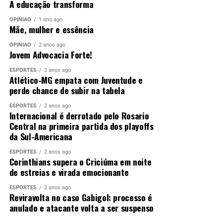
A educação transforma
OPINIÃO
1 ano ago
Mãe, mulher e essência
OPINIÃO
2 anos ago
Jovem Advocacia Forte!
ESPORTES
2 anos ago
Atlético-MG empata com Juventude e
perde chance de subir na tabela
ESPORTES
2 anos ago
Internacional é derrotado pelo Rosario
Central na primeira partida dos playoffs
da Sul-Americana
ESPORTES
2 anos ago
Corinthians supera o Criciúma em noite
de estreias e virada emocionante
ESPORTES
2 anos ago
Reviravolta no caso Gabigol: processo é
anulado e atacante volta a ser suspenso