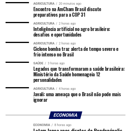
intermediada por terceiros. Diante dos fatos, o veículo
AGRICULTURA
20 minutos ago
foi apreendido e encaminhado à Derf para os
Encontro na AmCham Brasil discute
preparativos para a COP 31
procedimentos legais e posterior restituição ao
proprietário.
AGRICULTURA
2 horas ago
Inteligência artificial no agro brasileiro:
desafios e oportunidades
O homem que estava na posse do automóvel também foi
conduzido à unidade policial para prestar
AGRICULTURA
2 horas ago
Ciclone bomba traz alerta de tempo severo e
esclarecimentos.
frio intenso no Brasil
O delegado titular da Derf de Rondonópolis, Fábio
SAÚDE
3 horas ago
Legados que transformaram a saúde brasileira:
Nahas, destacou que a recuperação do veículo reforça a
Ministério da Saúde homenageia 12
importância da investigação policial no combate aos
personalidades
crimes patrimoniais.
AGRICULTURA
4 horas ago
Javali: uma ameaça que o Brasil não pode mais
“A recuperação do veículo é resultado do trabalho
ignorar
investigativo realizado pela equipe da Derf, que atuou de
forma rápida e técnica para localizar o bem e avançar na
ECONOMIA
identificação dos envolvidos. As investigações
continuam para esclarecer todas as circunstâncias do
ECONOMIA
8 horas ago
Latam lança voos diretos de Rondonópolis