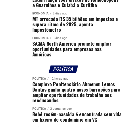
caso e responsabilizar os autores”, ressaltou o delegado.
a Guarulhos e Cuiabá a Curitiba
O caso será investigado como apropriação indébita. Esse
ECONOMIA
2 dias ago
MT arrecada R$ 35 bilhões em impostos e
é o terceiro caso de veículo deixado na oficina do
supera ritmo de 2025, aponta
suspeito que “desaparece” e é localizado pela Polícia
Impostômetro
Civil após denúncia.
ECONOMIA
3 dias ago
SiGMA North America promete ampliar
oportunidades para empresas nas
Comentários
Américas
POLÍTICA
RELATED TOPICS:
APÓS
APROPRIAÇÃO
CIVIL
DESTAQUE
INDÉBITA
MECÂNICA
OFICINA
POLICIA
POLICIA-MT
RECUPERA
RONDONOPOLIS
POLÍTICA
12 horas ago
VEÍCULO
Complexo Penitenciário Ahmenon Lemos
Dantas ganha quatro novos barracões para
UP NEXT
ampliar oportunidades de trabalho aos
Governo de MT convoca últimos aprovados no concurso
reeducandos
da PM para apresentar documentos
POLÍTICA
2 semanas ago
DON'T MISS
Bebê recém-nascida é encontrada sem vida
Polícia Civil prende preventivamente suspeito de aplicar
em lixeira de condomínio em VG
medicamento indevido para tentar matar esposa