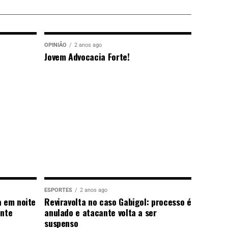
OPINIÃO
2 anos ago
Jovem Advocacia Forte!
ESPORTES
2 anos ago
a em noite
Reviravolta no caso Gabigol: processo é
ante
anulado e atacante volta a ser
suspenso