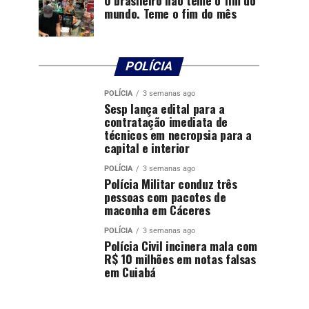
mundo. Teme o fim do mês
POLÍCIA
POLÍCIA
3 semanas ago
Sesp lança edital para a
contratação imediata de
técnicos em necropsia para a
capital e interior
POLÍCIA
3 semanas ago
Polícia Militar conduz três
pessoas com pacotes de
maconha em Cáceres
POLÍCIA
3 semanas ago
Polícia Civil incinera mala com
R$ 10 milhões em notas falsas
em Cuiabá