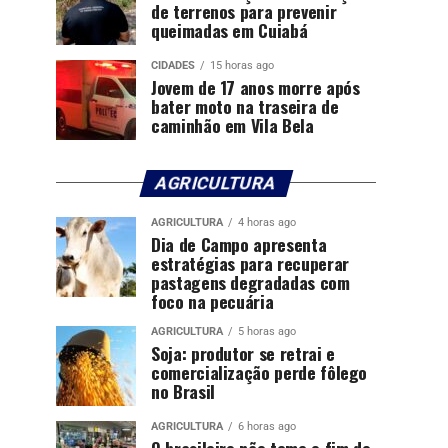
de terrenos para prevenir
queimadas em Cuiabá
CIDADES
15 horas ago
Jovem de 17 anos morre após
bater moto na traseira de
caminhão em Vila Bela
AGRICULTURA
AGRICULTURA
4 horas ago
Dia de Campo apresenta
estratégias para recuperar
pastagens degradadas com
foco na pecuária
AGRICULTURA
5 horas ago
Soja: produtor se retrai e
comercialização perde fôlego
no Brasil
AGRICULTURA
6 horas ago
O brasileiro não teme o fim do