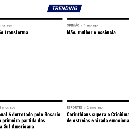
TRENDING
anos ago
OPINIÃO
1 ano ago
ão transforma
Mãe, mulher e essência
2 anos ago
ESPORTES
2 anos ago
onal é derrotado pelo Rosario
Corinthians supera o Criciúm
a primeira partida dos
de estreias e virada emocion
da Sul-Americana