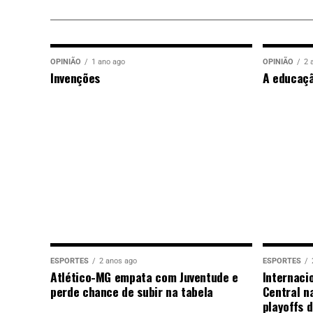
OPINIÃO
1 ano ago
OPINIÃO
2 
Invenções
A educaç
ESPORTES
2 anos ago
ESPORTES
Atlético-MG empata com Juventude e
Internaci
perde chance de subir na tabela
Central n
playoffs 