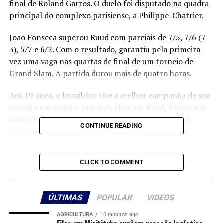
final de Roland Garros. O duelo foi disputado na quadra
principal do complexo parisiense, a Philippe-Chatrier.
João Fonseca superou Ruud com parciais de 7/5, 7/6 (7-
3), 5/7 e 6/2. Com o resultado, garantiu pela primeira
vez uma vaga nas quartas de final de um torneio de
Grand Slam. A partida durou mais de quatro horas.
Aos 19 anos, o brasileiro vive a melhor campanha de sua
carreira em majors. Antes de eliminar Ruud, Fonseca já
havia chamado atenção ao derrotar o sérvio Novak
CONTINUE READING
Djokovic na terceira rodada, em uma das maiores
surpresas do torneio.
CLICK TO COMMENT
Agora, o brasileiro enfrentará o tcheco Jakub Mensik,
que derrotou o russo Andrey Rublev neste domingo por
3 sets a 2. Mensik ocupa a 27ª posição do ranking da
ÚLTIMAS
POPULAR
VIDEOS
ATP, enquanto Fonseca aparece em 30º lugar.
AGRICULTURA
10 minutos ago
A partida pelas quartas de final está prevista para