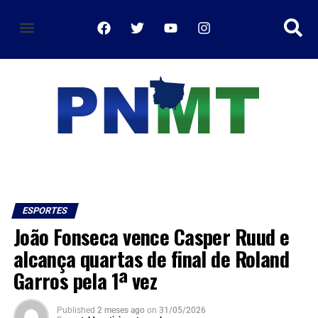
política de privacidade
ESPORTES
João Fonseca vence Casper Ruud e
alcança quartas de final de Roland
Garros pela 1ª vez
Published
2 meses ago
on
31/05/2026