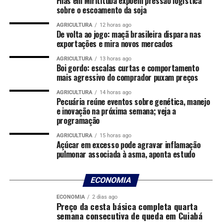
Filas em Miritituba expõem pressão logística
sobre o escoamento da soja
ocorrer na terça-feira, 2, em Paris. O vencedor ficará a
duas vitórias do título de Roland Garros.
AGRICULTURA
12 horas ago
De volta ao jogo: maçã brasileira dispara nas
exportações e mira novos mercados
Comentários
AGRICULTURA
13 horas ago
Boi gordo: escalas curtas e comportamento
mais agressivo do comprador puxam preços
RELATED TOPICS:
1ª
ALCANÇA
CASPER
DESTAQUE
AGRICULTURA
14 horas ago
ESPORTES
FINAL
FONSECA
GARROS
JOÃO
PELA
Pecuária reúne eventos sobre genética, manejo
QUARTAS
ROLAND
RUUD
VENCE
VEZ..
e inovação na próxima semana; veja a
programação
UP NEXT
Brasil goleia o Panamá por 6 x 2 no Maracanã na
AGRICULTURA
15 horas ago
despedida antes da Copa do Mundo
Açúcar em excesso pode agravar inflamação
pulmonar associada à asma, aponta estudo
DON'T MISS
Cuiabá recebe o CRB neste domingo em busca da vitória
para se afastar do Z4 da Série B
ECONOMIA
ECONOMIA
2 dias ago
Preço da cesta básica completa quarta
semana consecutiva de queda em Cuiabá