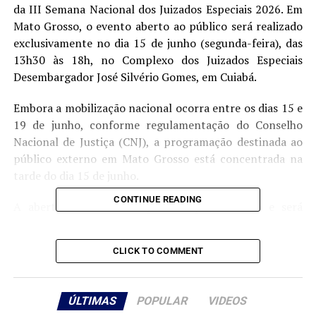
da III Semana Nacional dos Juizados Especiais 2026. Em
Mato Grosso, o evento aberto ao público será realizado
exclusivamente no dia 15 de junho (segunda-feira), das
13h30 às 18h, no Complexo dos Juizados Especiais
Desembargador José Silvério Gomes, em Cuiabá.
Embora a mobilização nacional ocorra entre os dias 15 e
19 de junho, conforme regulamentação do Conselho
Nacional de Justiça (CNJ), a programação destinada ao
público externo em Mato Grosso está concentrada na
tarde do dia 15 de junho.
CONTINUE READING
A abertura oficial está prevista para às 14h e será
seguida da apresentação de projetos e iniciativas
desenvolvidos em benefício dos Juizados Especiais, entre
CLICK TO COMMENT
eles o Programa de Acolhimento e Formação Inicial dos
Estagiários, a Exposição Permanente dos Juizados
Especiais, o Espaço Colaborativo dos Juízes Leigos e o
ÚLTIMAS
POPULAR
VIDEOS
Centro Judiciário de Solução de Conflitos e Cidadania