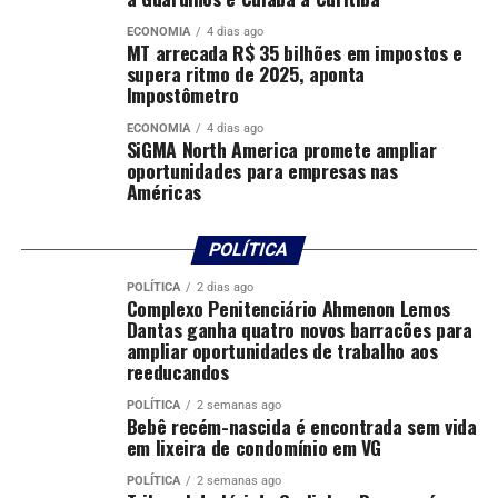
O encerramento contará com a premiação da campanha
ECONOMIA
4 dias ago
MT arrecada R$ 35 bilhões em impostos e
Junho Vermelho de doação de sangue “Mobilizando
supera ritmo de 2025, aponta
Vidas” e do Desafio de Inovação, que reconhecerá
Impostômetro
iniciativas voltadas à eficiência e à padronização dos
ECONOMIA
4 dias ago
serviços prestados pelos Juizados Especiais.
SiGMA North America promete ampliar
oportunidades para empresas nas
Américas
O evento será transmitido pela plataforma Teams e pelo
canal oficial do TJMT. As inscrições são gratuitas e
podem ser realizadas pelo endereço:
POLÍTICA
https://evento.tjmt.jus.br/inscricao-evento/07000000-
POLÍTICA
2 dias ago
0aa7-0a58-d46b-08deb1355c09
Complexo Penitenciário Ahmenon Lemos
Dantas ganha quatro novos barracões para
Serviço
ampliar oportunidades de trabalho aos
reeducandos
Evento: III Semana Nacional dos Juizados Especiais 2026
POLÍTICA
2 semanas ago
Bebê recém-nascida é encontrada sem vida
em lixeira de condomínio em VG
Data: 15 de junho de 2026
POLÍTICA
2 semanas ago
Horário: 13h30 às 18h