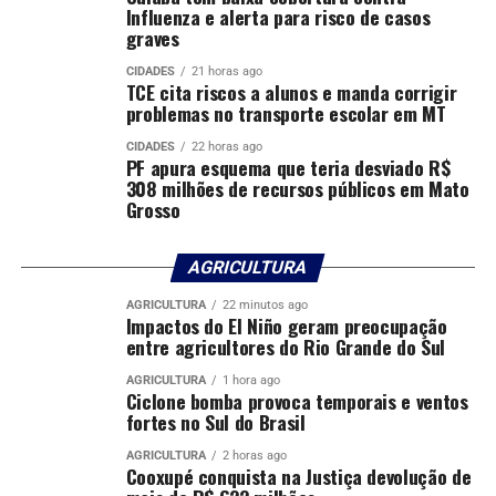
Influenza e alerta para risco de casos
graves
Comentários
CIDADES
21 horas ago
TCE cita riscos a alunos e manda corrigir
problemas no transporte escolar em MT
RELATED TOPICS:
ABERTAS
DESTAQUE
DOS
ESPECIAIS
ESTÃO
III
INSCRIÇÕES
JUIZADOS
MATO
CIDADES
22 horas ago
MATO-GROSSO
MATOGROSSO
MT
NACIONAL
PARA
PF apura esquema que teria desviado R$
SEMANA
308 milhões de recursos públicos em Mato
Grosso
UP NEXT
Projeto alagoano que usa leitura para transformar vidas
no cárcere é apresentado no TJMT
AGRICULTURA
DON'T MISS
Capacitação destaca leitura como ponte para a
AGRICULTURA
22 minutos ago
Impactos do El Niño geram preocupação
transformação social no cárcere
entre agricultores do Rio Grande do Sul
AGRICULTURA
1 hora ago
Ciclone bomba provoca temporais e ventos
fortes no Sul do Brasil
AGRICULTURA
2 horas ago
Cooxupé conquista na Justiça devolução de