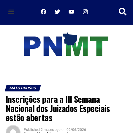
política de privacidade
MATO GROSSO
Inscrições para a III Semana
Nacional dos Juizados Especiais
estão abertas
Published
2 meses ago
on
02/06/2026