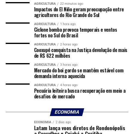
dos Juizados Especiais do Estado de Mato Grosso (Cejusc
AGRICULTURA
22 minutos ago
Impactos do El Niño geram preocupação entre
dos Juizados Especiais Estadual).
agricultores do Rio Grande do Sul
A programação contará ainda com a palestra “Juizado
AGRICULTURA
1 hora ago
Ciclone bomba provoca temporais e ventos
do Torcedor e Grandes Eventos”, ministrada pela juíza
fortes no Sul do Brasil
Patrícia Ceni, e a palestra “Entre Algoritmos e
Humanidade: o Futuro dos Juizados Especiais”,
AGRICULTURA
2 horas ago
Cooxupé conquista na Justiça devolução de mais
conduzida pelo juiz Antônio Horácio. Também serão
de R$ 622 milhões
debatidas as demandas abusivas no sistema dos Juizados
AGRICULTURA
3 horas ago
Especiais, em painel apresentado pelos juízes Milena
Mercado do boi gordo se mantém estável com
Paro e Wagner Plaza.
demanda interna aquecida
AGRICULTURA
4 horas ago
Durante o encontro será apresentada a ferramenta
Pecuária leiteira busca recuperação em meio a
Sistema de Acidente de Trânsito Virtual (SAI Virtual),
desafios de mercado
voltada à solução de acidentes de trânsito sem vítimas e
à desjudicialização de conflitos. O evento também
ECONOMIA
marcará o lançamento do Selo Amigo dos Juizados,
destinado a reconhecer empresas que incentivam a
ECONOMIA
2 dias ago
Latam lança voos diretos de Rondonópolis
conciliação.
a Guarulhos e Cuiabá a Curitiba