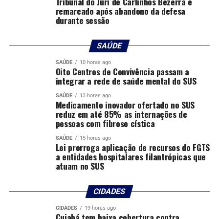
Tribunal do Júri de Carlinhos Bezerra é
remarcado após abandono da defesa
durante sessão
Local: Complexo dos Juizados Especiais Desembargador
José Silvério Gomes
SAÚDE
Formato: Híbrido (presencial e virtual)
SAÚDE
10 horas ago
Oito Centros de Convivência passam a
Inscrições:
https://evento.tjmt.jus.br/inscricao-
integrar a rede de saúde mental do SUS
evento/07000000-0aa7-0a58-d46b-08deb1355c09
SAÚDE
13 horas ago
Medicamento inovador ofertado no SUS
Autor: Alcione dos Anjos
reduz em até 85% as internações de
pessoas com fibrose cística
Fotografo:
SAÚDE
15 horas ago
Lei prorroga aplicação de recursos do FGTS
Departamento: Assessoria de Comunicação da CGJ-
a entidades hospitalares filantrópicas que
TJMT
atuam no SUS
Email:
[email protected]
CIDADES
Fonte:
Tribunal de Justiça de MT – MT
CIDADES
19 horas ago
Cuiabá tem baixa cobertura contra