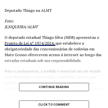
Deputado Thiago na ALMT
Foto:
JLSIQUEIRA/ALMT
O deputado estadual Thiago Silva (MDB) apresentou o
Projeto de Lei nº 1974/2024,
que estabelece a
obrigatoriedade das concessionárias de rodovias em
Mato Grosso oferecerem acesso à internet ao longo das
estradas estaduais sob sua responsabilidade.
Para o parlamentar, a medida é essencial em um estado
com dimensões continentais como Mato Grosso que
possui mais de 900 mil quilômetros quadrados. “Em
CONTINUE READING
muitas regiões, não há sinal de internet, o que prejudica
o deslocamento e compromete o atendimento a
motoristas que possam enfrentar problemas mecânicos
CLICK TO COMMENT
ou acidentes no percurso”, explicou Thiago Silva.