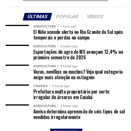
O deputado destacou que a conectividade nas rodovias é
ÚLTIMAS
POPULAR
VIDEOS
fundamental não apenas para o conforto dos usuários,
mas principalmente para a segurança. “A internet é uma
AGRICULTURA
1 hora ago
ferramenta indispensável para comunicação, acesso à
El Niño acende alerta no Rio Grande do Sul após
temporais e perdas no campo
informação e segurança. Em situações de emergência,
como acidentes ou panes mecânicas, a possibilidade de
AGRICULTURA
2 horas ago
Exportações do agro de MS avançam 12,4% no
contatar rapidamente serviços de resgate e apoio pode
primeiro semestre de 2026
salvar vidas”, afirmou.
AGRICULTURA
3 horas ago
Vacas, novilhas ou machos? Veja qual categoria
Caso o projeto seja aprovado, as concessionárias serão
exige mais atenção na estiagem
obrigadas a garantir sinal de internet em todas as
rodovias sob sua concessão, respeitando os padrões
CIDADES
3 horas ago
Prefeitura multa proprietário por corte
mínimos de qualidade definidos na legislação. Além
irregular de árvores em Cuiabá
disso, deverão informar de forma clara os usuários sobre
a disponibilidade e as características do sinal oferecido
AGRICULTURA
4 horas ago
Anvisa determina apreensão de seis tipos de sal
em cada trecho, por meio de placas informativas ou
vendidos irregularmente
outros meios de comunicação.