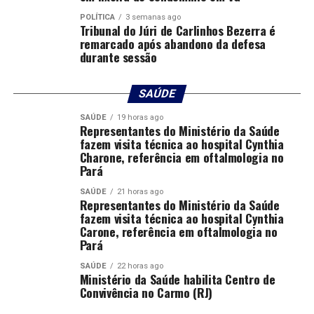
Comentários
POLÍTICA
3 semanas ago
Tribunal do Júri de Carlinhos Bezerra é
remarcado após abandono da defesa
RELATED TOPICS:
durante sessão
UP NEXT
Juca do Guaraná celebra os 277 anos de Mato Grosso e
ressalta compromisso com a população
SAÚDE
DON'T MISS
SAÚDE
19 horas ago
Representantes do Ministério da Saúde
Lúdio realiza reuniões em ministérios em Brasília para
fazem visita técnica ao hospital Cynthia
equipar o novo Hospital Universitário
Charone, referência em oftalmologia no
Pará
SAÚDE
21 horas ago
Representantes do Ministério da Saúde
fazem visita técnica ao hospital Cynthia
Carone, referência em oftalmologia no
Pará
SAÚDE
22 horas ago
Ministério da Saúde habilita Centro de
Convivência no Carmo (RJ)