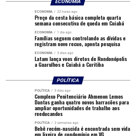
ECONOMIA
Leandro Lopes, caminhoneiro que percorre
frequentemente as rodovias do estado, considera a
ECONOMIA
22 horas ago
Preço da cesta básica completa quarta
proposta essencial. “Muitos de nós transportamos a
semana consecutiva de queda em Cuiabá
produção do estado e precisamos de sinal. Se virar lei,
será de grande ajuda”, comentou.
ECONOMIA
1 dia ago
Famílias seguem controlando as dívidas e
registram novo recuo, aponta pesquisa
O Projeto de Lei 1974/2024 foi apresentado em 11 de
dezembro de 2024, passou pela Comissão de
ECONOMIA
3 dias ago
Latam lança voos diretos de Rondonópolis
Infraestrutura Urbana e de Transporte e já está apto
a Guarulhos e Cuiabá a Curitiba
para ser votado em Plenário.
POLÍTICA
Fonte: ALMT
POLÍTICA
3 dias ago
Complexo Penitenciário Ahmenon Lemos
Dantas ganha quatro novos barracões para
ampliar oportunidades de trabalho aos
reeducandos
POLÍTICA
2 semanas ago
Bebê recém-nascida é encontrada sem vida
em lixeira de condomínio em VG