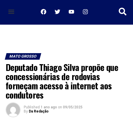
política de privacidade
MATO GROSSO
Deputado Thiago Silva propõe que
concessionárias de rodovias
forneçam acesso à internet aos
condutores
Published
1 ano ago
on
09/05/2025
By
Da Redação