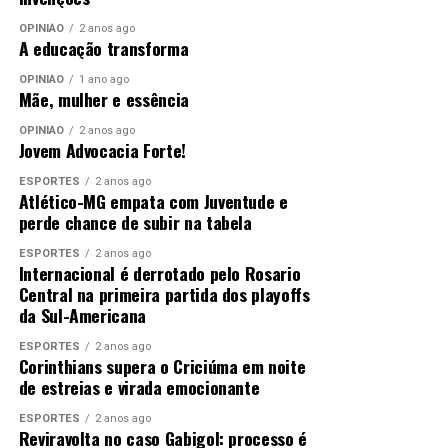
OPINIÃO
2 anos ago
A educação transforma
OPINIÃO
1 ano ago
Mãe, mulher e essência
OPINIÃO
2 anos ago
Jovem Advocacia Forte!
ESPORTES
2 anos ago
Atlético-MG empata com Juventude e
perde chance de subir na tabela
ESPORTES
2 anos ago
Internacional é derrotado pelo Rosario
Central na primeira partida dos playoffs
da Sul-Americana
ESPORTES
2 anos ago
Corinthians supera o Criciúma em noite
de estreias e virada emocionante
ESPORTES
2 anos ago
Reviravolta no caso Gabigol: processo é