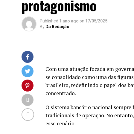
protagonismo
Published
1 ano ago
on
17/05/2025
By
Da Redação
Com uma atuação focada em governanç
se consolidado como uma das figuras
brasileiro, redefinindo o papel dos
concentrado.
O sistema bancário nacional sempre f
tradicionais de operação. No entant
esse cenário.