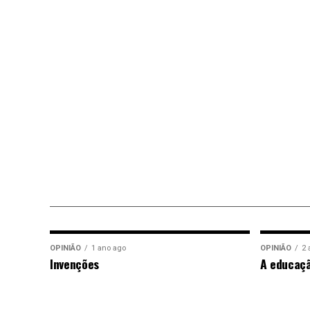
OPINIÃO
1 ano ago
OPINIÃO
2 
Invenções
A educaç