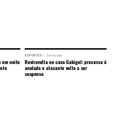
ESPORTES
2 anos ago
a em noite
Reviravolta no caso Gabigol: processo é
ante
anulado e atacante volta a ser
suspenso