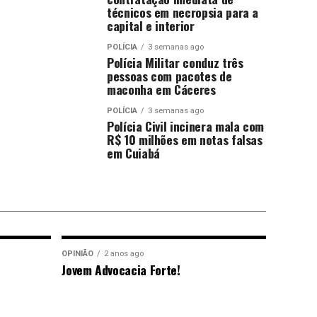
técnicos em necropsia para a
capital e interior
POLÍCIA
3 semanas ago
Polícia Militar conduz três
pessoas com pacotes de
maconha em Cáceres
POLÍCIA
3 semanas ago
Polícia Civil incinera mala com
R$ 10 milhões em notas falsas
em Cuiabá
OPINIÃO
2 anos ago
Jovem Advocacia Forte!