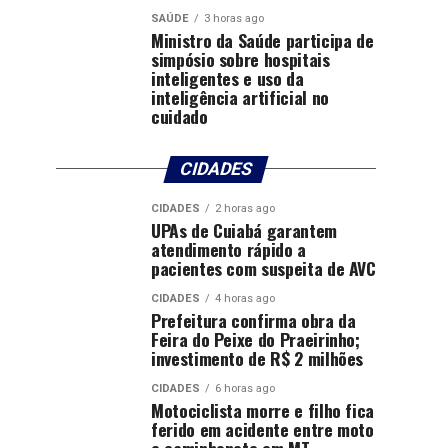
SAÚDE
3 horas ago
Ministro da Saúde participa de
simpósio sobre hospitais
inteligentes e uso da
inteligência artificial no
cuidado
CIDADES
CIDADES
2 horas ago
UPAs de Cuiabá garantem
atendimento rápido a
pacientes com suspeita de AVC
CIDADES
4 horas ago
Prefeitura confirma obra da
Feira do Peixe do Praeirinho;
investimento de R$ 2 milhões
CIDADES
6 horas ago
Motociclista morre e filho fica
ferido em acidente entre moto
e caminhonete em MT