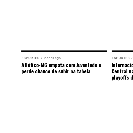
ESPORTES
2 anos ago
ESPORTES
Atlético-MG empata com Juventude e
Internaci
perde chance de subir na tabela
Central n
playoffs 