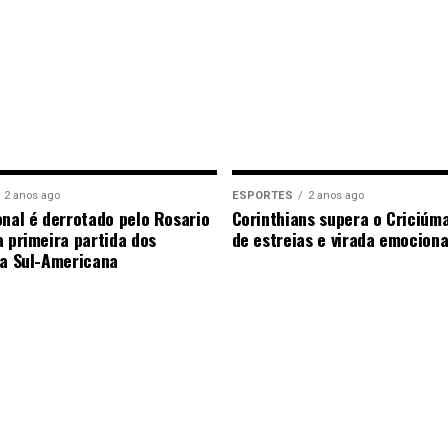
2 anos ago
ESPORTES
2 anos ago
onal é derrotado pelo Rosario
Corinthians supera o Criciúm
a primeira partida dos
de estreias e virada emocion
da Sul-Americana