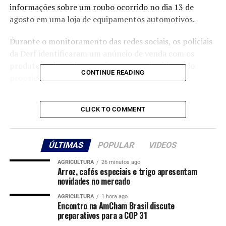
informações sobre um roubo ocorrido no dia 13 de
agosto em uma loja de equipamentos automotivos.
Durante o monitoramento das redes sociais, os policiais
da Derf identificaram um anúncio de venda com os
produtos subtraídos, que foram reconhecidos pelo
CONTINUE READING
proprietário do estabelecimento.
Com base nessas informações, a equipe policial se
CLICK TO COMMENT
deslocou até o estabelecimento que estava anunciando
os produtos, localizado na Avenida Carmindo de
Campos, em frente ao Shopping Popular. No local, o
ÚLTIMAS
POPULAR
VIDEOS
proprietário foi flagrado comercializando os produtos
ilícitos.
AGRICULTURA
26 minutos ago
Arroz, cafés especiais e trigo apresentam
novidades no mercado
Inicialmente, o investigado admitiu possuir apenas um
dos aparelhos, mas, após divergências em sua versão e
AGRICULTURA
1 hora ago
Encontro na AmCham Brasil discute
contato com outro suspeito, confessou estar em posse
preparativos para a COP 31
de mais três produtos, que foram entregues