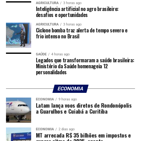
posteriormente por sua esposa na delegacia.
AGRICULTURA
3 horas ago
Inteligência artificial no agro brasileiro:
desafios e oportunidades
A ação resultou na apreensão de quatro aparelhos
multimídias. As oitivas da vítima e testemunhas
AGRICULTURA
3 horas ago
Ciclone bomba traz alerta de tempo severo e
reforçaram a materialidade e autoria do crime,
frio intenso no Brasil
evidenciando a atuação dos comerciantes de som
automotivo na venda ilegal dos produtos subtraídos.
SAÚDE
4 horas ago
Legados que transformaram a saúde brasileira:
O delegado da Derf, Daniel Machado, responsável pela
Ministério da Saúde homenageia 12
investigação, ressaltou que a ação demonstra a
personalidades
importância do monitoramento das redes sociais aliado
ao trabalho de campo da Polícia Civil. “O trabalho rápido
ECONOMIA
e eficaz garantiu a pronta resposta à sociedade, a
responsabilização dos envolvidos e a restituição dos
ECONOMIA
9 horas ago
Latam lança voos diretos de Rondonópolis
bens à vítima”, disse o delegado.
a Guarulhos e Cuiabá a Curitiba
ECONOMIA
2 dias ago
MT arrecada R$ 35 bilhões em impostos e