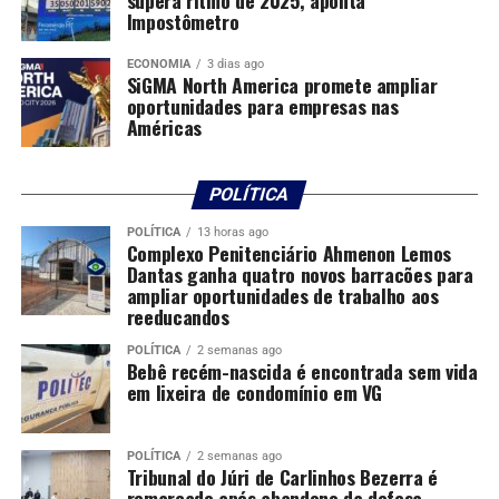
supera ritmo de 2025, aponta
Impostômetro
ECONOMIA
3 dias ago
Comentários
SiGMA North America promete ampliar
oportunidades para empresas nas
Américas
RELATED TOPICS:
UP NEXT
POLÍTICA
Advogado de VG é preso por liderar esquema de tráfico
e lavagem que girou R$ 100 milhões
POLÍTICA
13 horas ago
Complexo Penitenciário Ahmenon Lemos
DON'T MISS
Dantas ganha quatro novos barracões para
Despachante é alvo de operação policial contra fraude
ampliar oportunidades de trabalho aos
em documentos de quitação de IPVA
reeducandos
POLÍTICA
2 semanas ago
Bebê recém-nascida é encontrada sem vida
em lixeira de condomínio em VG
POLÍTICA
2 semanas ago
Tribunal do Júri de Carlinhos Bezerra é
remarcado após abandono da defesa