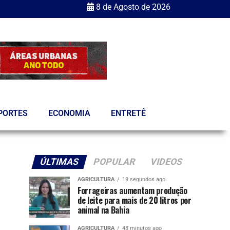
8 de Agosto de 2026
PORTES
ECONOMIA
ENTRETÊ
ÚLTIMAS
POPULAR
VIDEOS
AGRICULTURA
19 segundos ago
Forrageiras aumentam produção
de leite para mais de 20 litros por
animal na Bahia
AGRICULTURA
48 minutos ago