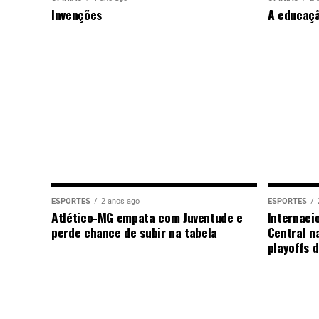
Invenções
A educaç
ESPORTES
2 anos ago
ESPORTES
Atlético-MG empata com Juventude e
Internaci
perde chance de subir na tabela
Central n
playoffs 