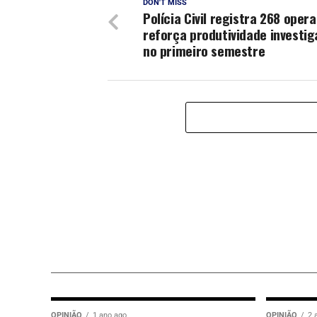
DON'T MISS
Polícia Civil registra 268 oper
reforça produtividade investig
no primeiro semestre
OPINIÃO
1 ano ago
OPINIÃO
2 