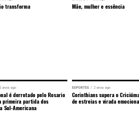
ão transforma
Mãe, mulher e essência
2 anos ago
ESPORTES
2 anos ago
onal é derrotado pelo Rosario
Corinthians supera o Criciúm
a primeira partida dos
de estreias e virada emocion
da Sul-Americana