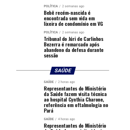
POLÍTICA
2 semanas ago
Bebê recém-nascida é
encontrada sem vida em
lixeira de condomínio em VG
POLÍTICA
2 semanas ago
Tribunal do Júri de Carlinhos
Bezerra é remarcado após
abandono da defesa durante
sessão
SAÚDE
SAÚDE
2 horas ago
Representantes do Ministério
da Saúde fazem visita técnica
ao hospital Cynthia Charone,
referência em oftalmologia no
Pará
SAÚDE
4 horas ago
Representantes do Ministério