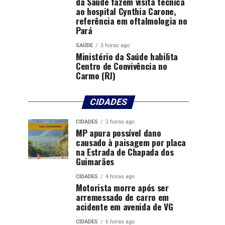
da Saúde fazem visita técnica
ao hospital Cynthia Carone,
referência em oftalmologia no
Pará
SAÚDE
5 horas ago
Ministério da Saúde habilita
Centro de Convivência no
Carmo (RJ)
CIDADES
CIDADES
2 horas ago
MP apura possível dano
causado à paisagem por placa
na Estrada de Chapada dos
Guimarães
CIDADES
4 horas ago
Motorista morre após ser
arremessado de carro em
acidente em avenida de VG
CIDADES
6 horas ago