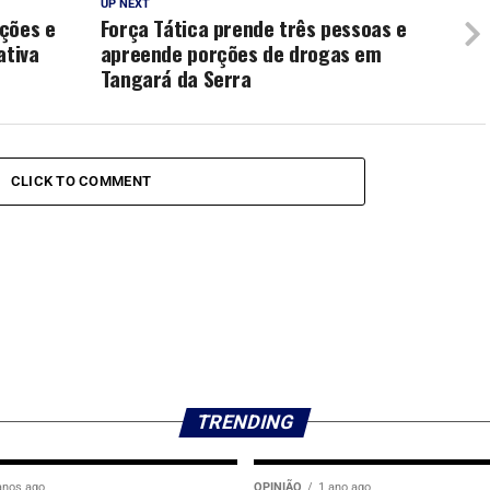
UP NEXT
ações e
Força Tática prende três pessoas e
ativa
apreende porções de drogas em
Tangará da Serra
CLICK TO COMMENT
TRENDING
anos ago
OPINIÃO
1 ano ago