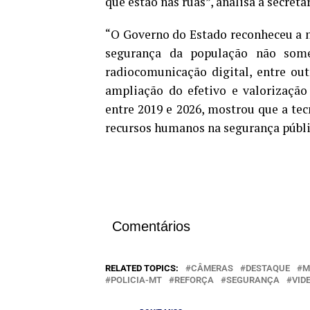
que estão nas ruas”, analisa a secret
“O Governo do Estado reconheceu a 
segurança da população não so
radiocomunicação digital, entre ou
ampliação do efetivo e valorização 
entre 2019 e 2026, mostrou que a te
recursos humanos na segurança públi
Comentários
RELATED TOPICS:
CÂMERAS
DESTAQUE
M
POLICIA-MT
REFORÇA
SEGURANÇA
VID