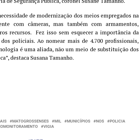
ária de Segurança Pública, coronel Susane Tamanho.
necessidade de modernização dos meios empregados na
mente com câmeras, mas também com armamentos,
tros recursos. Fez isso sem esquecer a importância da
dos policiais. Ao nomear mais de 4.700 profissionais,
cnologia é uma aliada, não um meio de substituição dos
ca”, destaca Susana Tamanho.
AIS
MATOGROSSENSES
MIL
MUNICÍPIOS
NOS
POLICIA
EOMONITORAMENTO
VIGIA