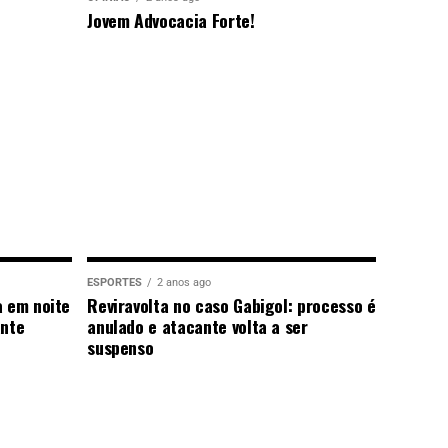
Jovem Advocacia Forte!
ESPORTES
2 anos ago
a em noite
Reviravolta no caso Gabigol: processo é
ante
anulado e atacante volta a ser
suspenso