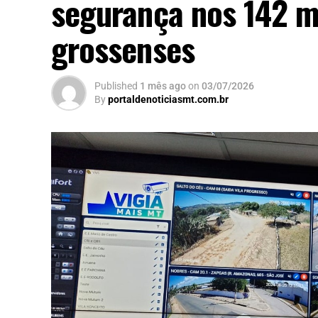
segurança nos 142 m
grossenses
Published
1 mês ago
on
03/07/2026
By
portaldenoticiasmt.com.br