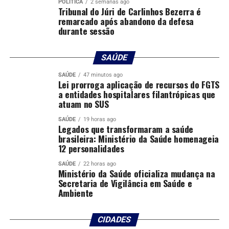
POLÍTICA
2 semanas ago
Comentários
Tribunal do Júri de Carlinhos Bezerra é
remarcado após abandono da defesa
durante sessão
RELATED TOPICS:
APRESENTAR
AUDIÊNCIA
CRECHES
DEBATE
DESTAQUE
DIAS
GRANDE
MUNICÍPIO
PARA
PLANEJAM
POLITICA
POLITICA-MT
SAÚDE
TERÁ
VAGAS
VÁRZEA
SAÚDE
47 minutos ago
Lei prorroga aplicação de recursos do FGTS
UP NEXT
a entidades hospitalares filantrópicas que
Verde Novo leva conscientização ambiental e distribui
atuam no SUS
400 mudas durante Multiação em Cuiabá
SAÚDE
19 horas ago
DON'T MISS
Legados que transformaram a saúde
Cemulher leva políticas de enfrentamento à violência
brasileira: Ministério da Saúde homenageia
doméstica para conferência nacional em Cuiabá
12 personalidades
SAÚDE
22 horas ago
Ministério da Saúde oficializa mudança na
Secretaria de Vigilância em Saúde e
Ambiente
CIDADES