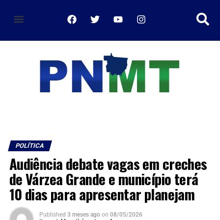
política de privacidade
POLÍTICA
Audiência debate vagas em creches
de Várzea Grande e município terá
10 dias para apresentar planejam
Published
3 meses ago
on
08/05/2026