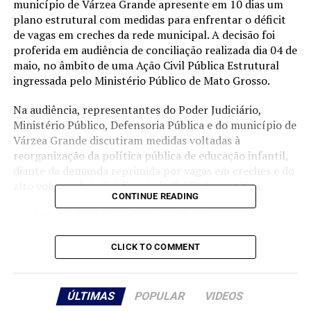
município de Várzea Grande apresente em 10 dias um
plano estrutural com medidas para enfrentar o déficit
de vagas em creches da rede municipal. A decisão foi
proferida em audiência de conciliação realizada dia 04 de
maio, no âmbito de uma Ação Civil Pública Estrutural
ingressada pelo Ministério Público de Mato Grosso.
Na audiência, representantes do Poder Judiciário,
Ministério Público, Defensoria Pública e do município de
Várzea Grande discutiram medidas voltadas à
reorganização da política pública de educação infantil,
diante da demanda reprimida por vagas em creches e do
alto volume de judicialização individual repetitiva.
CONTINUE READING
Conforme a decisão proferida em liminar no mês de
março, o município deverá apresentar um plano de ação
estrutural contendo metas objetivas, cronograma e
CLICK TO COMMENT
medidas estruturais para ampliar e organizar a oferta de
vagas, assim como critérios de priorização sucessivos e
medidas transitórias para mitigação da fila.
ÚLTIMAS
POPULAR
VIDEOS