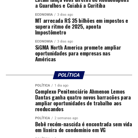
e equânime, com registro regular de dados e
a Guarulhos e Cuiabá a Curitiba
mecanismos que permitam às famílias acompanharem
sua exata posição na fila, observada a proteção de dados
ECONOMIA
3 dias ago
MT arrecada R$ 35 bilhões em impostos e
pessoais.
supera ritmo de 2025, aponta
Impostômetro
A ação, que segue em segredo de justiça, já tem uma
nova audiência concentrada de conciliação designada
ECONOMIA
3 dias ago
SiGMA North America promete ampliar
para o dia 21 de maio, às 10h.
oportunidades para empresas nas
Américas
Autor: Larissa Klein
Fotografo:
POLÍTICA
POLÍTICA
1 dia ago
Departamento: Assessoria de Comunicação da CGJ-
Complexo Penitenciário Ahmenon Lemos
TJMT
Dantas ganha quatro novos barracões para
ampliar oportunidades de trabalho aos
reeducandos
Email:
[email protected]
POLÍTICA
2 semanas ago
Fonte:
Tribunal de Justiça de MT – MT
Bebê recém-nascida é encontrada sem vida
em lixeira de condomínio em VG