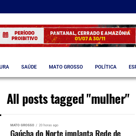
TURA
SAÚDE
MATO GROSSO
POLÍTICA
ES
All posts tagged "mulher"
MATO GROSSO
20 horas ago
Gaúcha do Norte implanta Rede de