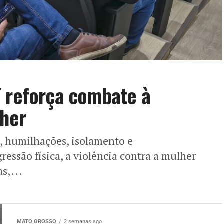
T reforça combate à
lher
o, humilhações, isolamento e
ressão física, a violência contra a mulher
s,...
MATO GROSSO
2 semanas ago