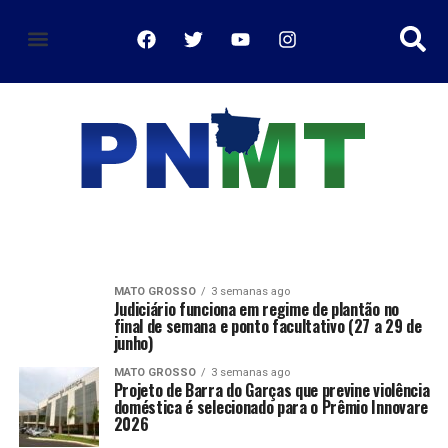
política de privacidade
MATO GROSSO
3 semanas ago
Judiciário funciona em regime de plantão no
final de semana e ponto facultativo (27 a 29 de
junho)
MATO GROSSO
3 semanas ago
Projeto de Barra do Garças que previne violência
doméstica é selecionado para o Prêmio Innovare
2026