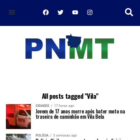
política de privacidade
All posts tagged "Vila"
CIDADES
17 horas ago
Jovem de 17 anos morre após bater moto na
traseira de caminhão em Vila Bela
POLÍCIA
3 semanas ago