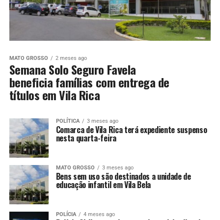
MATO GROSSO
2 meses ago
Semana Solo Seguro Favela
beneficia famílias com entrega de
títulos em Vila Rica
POLÍTICA
3 meses ago
Comarca de Vila Rica terá expediente suspenso
nesta quarta-feira
MATO GROSSO
3 meses ago
Bens sem uso são destinados a unidade de
educação infantil em Vila Bela
POLÍCIA
4 meses ago