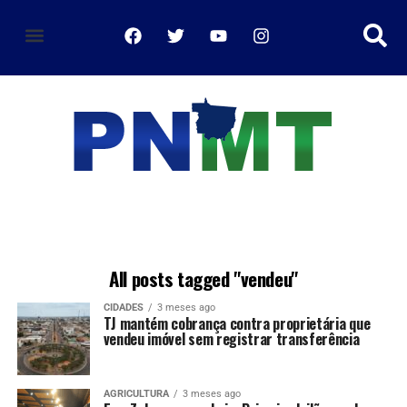
política de privacidade
All posts tagged "vendeu"
CIDADES
3 meses ago
TJ mantém cobrança contra proprietária que
vendeu imóvel sem registrar transferência
AGRICULTURA
3 meses ago