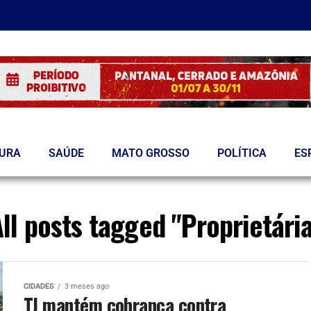
TURA
SAÚDE
MATO GROSSO
POLÍTICA
ES
ll posts tagged "Proprietári
CIDADES
3 meses ago
TJ mantém cobrança contra