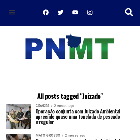
política de privacidade
All posts tagged "Juizado"
CIDADES
2 meses ago
Operação conjunta com Juizado Ambiental
apreende quase uma tonelada de pescado
irregular
MATO GROSSO
2 meses ago